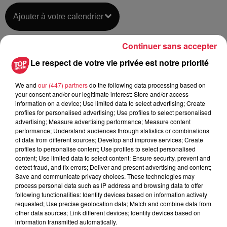
Ajouter à votre calendrier
Continuer sans accepter
du
18 octobre 2020 à 0h00
Le respect de votre vie privée est notre priorité
Date
au
18 octobre 2020 à 0h00
We and
our (447) partners
do the following data processing based on
your consent and/or our legitimate interest: Store and/or access
information on a device; Use limited data to select advertising; Create
profiles for personalised advertising; Use profiles to select personalised
Parc des Expositions - MULHOUSE
Lieu
advertising; Measure advertising performance; Measure content
(68)
performance; Understand audiences through statistics or combinations
of data from different sources; Develop and improve services; Create
profiles to personalise content; Use profiles to select personalised
content; Use limited data to select content; Ensure security, prevent and
Keller Gérard
detect fraud, and fix errors; Deliver and present advertising and content;
Save and communicate privacy choices. These technologies may
Organisateur
0608530468
process personal data such as IP address and browsing data to offer
following functionalities: Identify devices based on information actively
clubmulticollections.leschasseursdimag
requested; Use precise geolocation data; Match and combine data from
other data sources; Link different devices; Identify devices based on
information transmitted automatically.