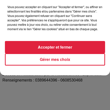
Tarif
Gratuit
Vous pouvez accepter en cliquant sur "Accepter et fermer", ou affiner en
sélectionnant les finalités et/ou partenaires dans "Gérer mes choix".
Vous pouvez également refuser en cliquant sur "Continuer sans
accepter". Vos préférences ne s'appliqueront que pour ce site. Vous
pouvez mettre à jour vos choix, ou retirer votre consentement à tout
Salon agrémenté avec de la Bocante de Qualité, Arts de la
moment via le lien "Gérer les cookies" situé en bas de chaque page.
Table, Antiquités et Diverses Collections de Parfum, Cartes
Postales, Timbres, Monnaies, Télécartes, Capsules de
Champagne, Disques Vinyles, Ours et Poupées, Insignes et
Accepter et fermer
Décorations Militaires, Jouets Anciens, Objets Brassicoles,
Livres, BD, Fèves, Pin's ... En exposition, il sera présentée :
Gérer mes choix
"60ème Anniversaire du lancement du Paquebot FRANCE"
Participation de soutien de 4 Euros à partir de 9 h 00.
Buvette et Restauration par le Restaurant de l'Esplanade.
Renseignements : 0389644396 - 0608530468