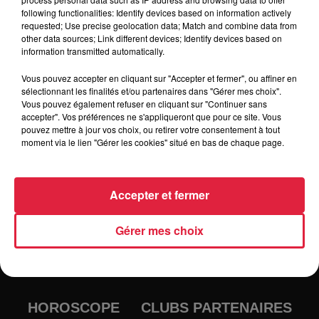
following functionalities: Identify devices based on information actively
Tarif
Gratuit
requested; Use precise geolocation data; Match and combine data from
other data sources; Link different devices; Identify devices based on
information transmitted automatically.
Vous pouvez accepter en cliquant sur "Accepter et fermer", ou affiner en
sélectionnant les finalités et/ou partenaires dans "Gérer mes choix".
Vous pouvez également refuser en cliquant sur "Continuer sans
accepter". Vos préférences ne s'appliqueront que pour ce site. Vous
pouvez mettre à jour vos choix, ou retirer votre consentement à tout
moment via le lien "Gérer les cookies" situé en bas de chaque page.
Accepter et fermer
RADIO
INFOS
Gérer mes choix
TRAQUEURS D'EMPLOI
CASTING
JEUX
AGENDA
PODCASTS
HOROSCOPE
CLUBS PARTENAIRES