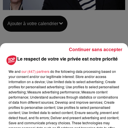
Ajouter à votre calendrier
du
6 février 2021 à 0h00
Continuer sans accepter
Date
au
6 février 2021 à 0h00
Le respect de votre vie privée est notre priorité
We and
our (447) partners
do the following data processing based on
your consent and/or our legitimate interest: Store and/or access
Moulin9 - NIEDERBRONN-LES-
Lieu
information on a device; Use limited data to select advertising; Create
BAINS
profiles for personalised advertising; Use profiles to select personalised
advertising; Measure advertising performance; Measure content
performance; Understand audiences through statistics or combinations
of data from different sources; Develop and improve services; Create
https://www.facebook.com/events/2404
profiles to personalise content; Use profiles to select personalised
Organisateur
acontext=%7B%22source%22%3A5%2
content; Use limited data to select content; Ensure security, prevent and
detect fraud, and fix errors; Deliver and present advertising and content;
Save and communicate privacy choices. These technologies may
process personal data such as IP address and browsing data to offer