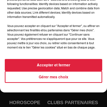
following functionalities: Identify devices based on information actively
Tarif
Gratuit
requested; Use precise geolocation data; Match and combine data from
other data sources; Link different devices; Identify devices based on
information transmitted automatically.
Vous pouvez accepter en cliquant sur "Accepter et fermer", ou affiner en
sélectionnant les finalités et/ou partenaires dans "Gérer mes choix".
Vous pouvez également refuser en cliquant sur "Continuer sans
accepter". Vos préférences ne s'appliqueront que pour ce site. Vous
pouvez mettre à jour vos choix, ou retirer votre consentement à tout
moment via le lien "Gérer les cookies" situé en bas de chaque page.
Accepter et fermer
RADIO
INFOS
Gérer mes choix
TRAQUEURS D'EMPLOI
CASTING
JEUX
AGENDA
PODCASTS
HOROSCOPE
CLUBS PARTENAIRES