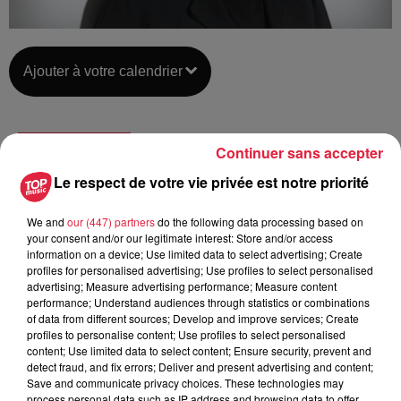
Ajouter à votre calendrier
du
27 mars 2021 à 0h00
Continuer sans accepter
Date
au
27 mars 2021 à 0h00
Le respect de votre vie privée est notre priorité
We and
our (447) partners
do the following data processing based on
your consent and/or our legitimate interest: Store and/or access
Moulin9 - NIEDERBRONN-LES-
Lieu
information on a device; Use limited data to select advertising; Create
BAINS
profiles for personalised advertising; Use profiles to select personalised
advertising; Measure advertising performance; Measure content
performance; Understand audiences through statistics or combinations
of data from different sources; Develop and improve services; Create
https://www.facebook.com/events/3532
profiles to personalise content; Use profiles to select personalised
Organisateur
acontext=%7B%22source%22%3A5%2
content; Use limited data to select content; Ensure security, prevent and
detect fraud, and fix errors; Deliver and present advertising and content;
Save and communicate privacy choices. These technologies may
process personal data such as IP address and browsing data to offer