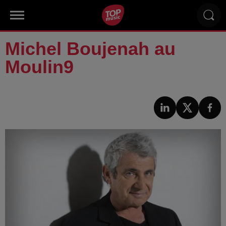
Michel Boujenah au
Moulin9