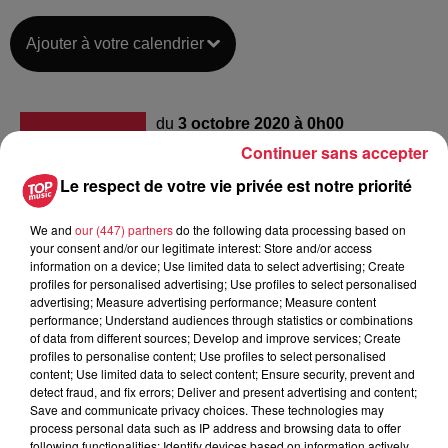
Ajouter à votre calendrier
du
3 octobre 2020 à 0h00
Date
Continuer sans accepter
au
3 octobre 2020 à 0h00
Le respect de votre vie privée est notre priorité
We and
our (447) partners
do the following data processing based on
Lieu
your consent and/or our legitimate interest: Store and/or access
Les Tanzmatten - SÉLESTAT (67)
information on a device; Use limited data to select advertising; Create
profiles for personalised advertising; Use profiles to select personalised
advertising; Measure advertising performance; Measure content
performance; Understand audiences through statistics or combinations
https://www.facebook.com/events/23234
of data from different sources; Develop and improve services; Create
Organisateur
acontext=%7B%22source%22%3A5%2
profiles to personalise content; Use profiles to select personalised
content; Use limited data to select content; Ensure security, prevent and
detect fraud, and fix errors; Deliver and present advertising and content;
Save and communicate privacy choices. These technologies may
process personal data such as IP address and browsing data to offer
Tarif
Gratuit
following functionalities: Identify devices based on information actively