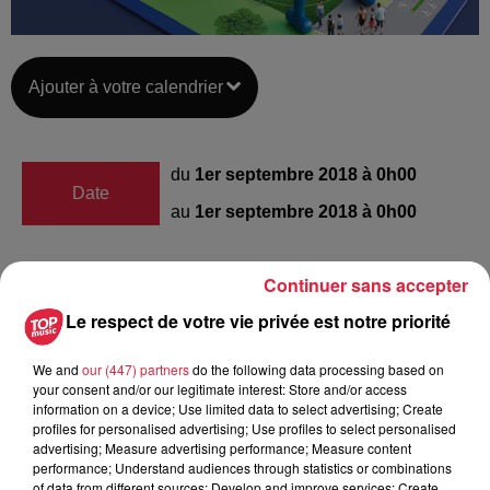
Ajouter à votre calendrier
du
1er septembre 2018 à 0h00
Date
au
1er septembre 2018 à 0h00
Continuer sans accepter
Lieu
Haguenau
Le respect de votre vie privée est notre priorité
We and
our (447) partners
do the following data processing based on
your consent and/or our legitimate interest: Store and/or access
Lemaitre Basile
information on a device; Use limited data to select advertising; Create
profiles for personalised advertising; Use profiles to select personalised
Organisateur
0698926181
advertising; Measure advertising performance; Measure content
performance; Understand audiences through statistics or combinations
basile.lemaitre@decathlon.com
of data from different sources; Develop and improve services; Create