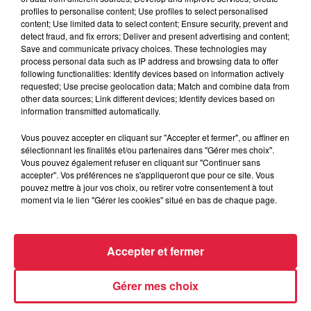
profiles to personalise content; Use profiles to select personalised
content; Use limited data to select content; Ensure security, prevent and
detect fraud, and fix errors; Deliver and present advertising and content;
Save and communicate privacy choices. These technologies may
Tarif
Gratuit
process personal data such as IP address and browsing data to offer
following functionalities: Identify devices based on information actively
requested; Use precise geolocation data; Match and combine data from
other data sources; Link different devices; Identify devices based on
initiation d'une dizaine de sports pour nos petits et grands
information transmitted automatically.
sportifs !! Rencontre avec des clubs et personnels qualifiés
Vous pouvez accepter en cliquant sur "Accepter et fermer", ou affiner en
pour vous permettre d'avoir des réponses à toutes vos
sélectionnant les finalités et/ou partenaires dans "Gérer mes choix".
questions ainsi qu'une expérience sportive fantastique !
Vous pouvez également refuser en cliquant sur "Continuer sans
accepter". Vos préférences ne s'appliqueront que pour ce site. Vous
pouvez mettre à jour vos choix, ou retirer votre consentement à tout
moment via le lien "Gérer les cookies" situé en bas de chaque page.
Accepter et fermer
Gérer mes choix