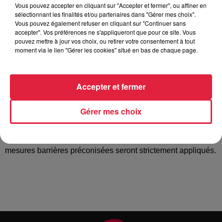
Vous pouvez accepter en cliquant sur "Accepter et fermer", ou affiner en
sélectionnant les finalités et/ou partenaires dans "Gérer mes choix".
L'association des Familles de Gresswiller organise son loto
Vous pouvez également refuser en cliquant sur "Continuer sans
annuel sous réserve d'autorisation: A gagner: Une
accepter". Vos préférences ne s'appliqueront que pour ce site. Vous
pouvez mettre à jour vos choix, ou retirer votre consentement à tout
parenthèse gastronomique comprenant un repas
moment via le lien "Gérer les cookies" situé en bas de chaque page.
gastronomique pour 2, une nuit en chambre double et les
petits déjeuners à l'Auberge Metzger *** de Natzwiller TV
LED 98 CM CAVE À VIN TIREUSE À BIÈRE CHAINE HIFI
Accepter et fermer
LECTEUR CD BLUETOOTH BRACELET CONNECTÉ
POLAROÏD TABLETTE TACTILE 8 POUCES Et de
Gérer mes choix
NOMBREUX LOTS DE VALEUR Petite Restauration sur
place. afin de répondre aux exigences dues au COVID19, la
réservation est obligatoire. Le port du masque et les
mesures barrières préconisées seront strictement appliqués.