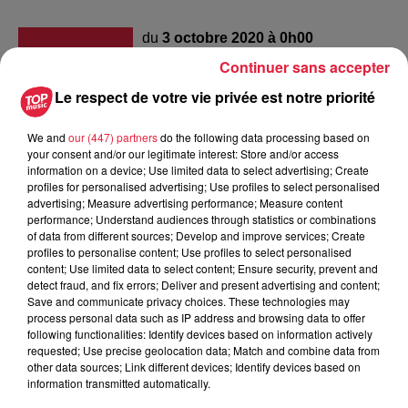
du
3 octobre 2020 à 0h00
Date
Continuer sans accepter
au
3 octobre 2020 à 0h00
Le respect de votre vie privée est notre priorité
We and
our (447) partners
do the following data processing based on
Lieu
Salle des fêtes Gresswiler/Dinsheim
your consent and/or our legitimate interest: Store and/or access
information on a device; Use limited data to select advertising; Create
profiles for personalised advertising; Use profiles to select personalised
advertising; Measure advertising performance; Measure content
performance; Understand audiences through statistics or combinations
Moulis Raphael
of data from different sources; Develop and improve services; Create
profiles to personalise content; Use profiles to select personalised
Organisateur
0619667401
content; Use limited data to select content; Ensure security, prevent and
detect fraud, and fix errors; Deliver and present advertising and content;
assos.afg@gmail.com
Save and communicate privacy choices. These technologies may
process personal data such as IP address and browsing data to offer
following functionalities: Identify devices based on information actively
requested; Use precise geolocation data; Match and combine data from
Tarif
Gratuit
other data sources; Link different devices; Identify devices based on
information transmitted automatically.