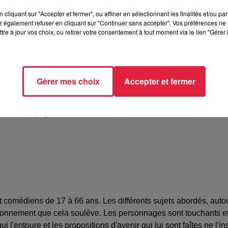
cliquant sur "Accepter et fermer", ou affiner en sélectionnant les finalités et/ou pa
 également refuser en cliquant sur "Continuer sans accepter". Vos préférences ne 
tre à jour vos choix, ou retirer votre consentement à tout moment via le lien "Gérer 
e du Cube nOir, 4 allée du Sommerhof, 67200 Strasbourg
el Mouillon
Gérer mes choix
Accepter et fermer
69918
el@compagnie-choreame.fr
t comédiens de 17 à 66 ans. Les différents sujets abordés, autour
stionnement que cela soulève. Les personnages sont touchants et 
i l'entoure et les propositions d'avenir qui lui sont faîtes ne l'i