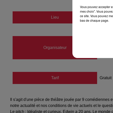
Vous pouvez accepter en 
mes choix". Vous pouvez
ce site. Vous pouvez met
Lieu
Théâtr
bas de chaque page.
emmanu
Organisateur
07588
emmanu
Tarif
Gratuit
Il s'agit d'une pièce de théâtre jouée par 9 comédiennes e
notre actualité et nos conditions de vie actuels et le que
Le pitch : Idéaliste et curieux, Edwin a 20 ans. Le monde qu