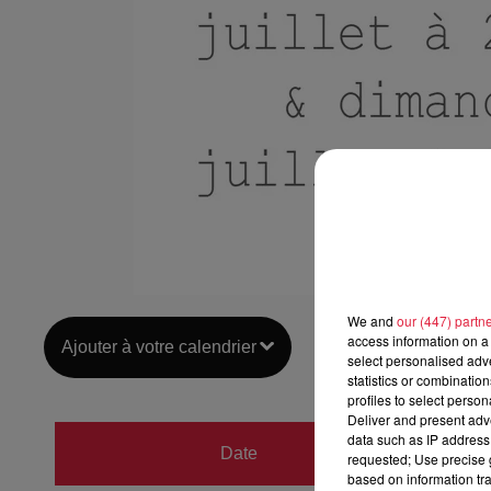
We and
our (447) partn
access information on a 
Ajouter à votre calendrier
select personalised ad
statistics or combinatio
profiles to select person
Deliver and present adv
du
4 ju
data such as IP address 
Date
requested; Use precise g
au
8 ju
based on information tra