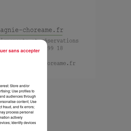
uer sans accepter
erest: Store and/or
tising; Use profiles to
tand audiences through
personalise content; Use
 fraud, and fix errors;
 may process personal
mation actively
vices; Identify devices