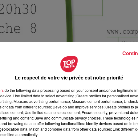
Contin
Le respect de votre vie privée est notre priorité
ers
do the following data processing based on your consent and/or our legitimate int
device; Use limited data to select advertising; Create profiles for personalised adver
vertising; Measure advertising performance; Measure content performance; Unders
ns of data from different sources; Develop and improve services; Create profiles to 
alised content; Use limited data to select content; Ensure security, prevent and detect
ertising and content; Save and communicate privacy choices. These technologies
illet 2018 à 0h00
and browsing data to offer following functionalities: Identify devices based on infor
eolocation data; Match and combine data from other data sources; Link different de
illet 2018 à 0h00
nsmitted automatically.