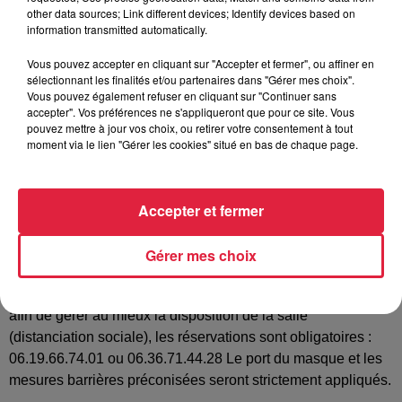
other data sources; Link different devices; Identify devices based on
Tarif
Gratuit
information transmitted automatically.
Vous pouvez accepter en cliquant sur "Accepter et fermer", ou affiner en
sélectionnant les finalités et/ou partenaires dans "Gérer mes choix".
Vous pouvez également refuser en cliquant sur "Continuer sans
L'association des Familles de Gresswiller organise son loto
accepter". Vos préférences ne s'appliqueront que pour ce site. Vous
annuel sous réserve d'autorisation préfectorale: A gagner:
pouvez mettre à jour vos choix, ou retirer votre consentement à tout
Une parenthèse gastronomique comprenant un repas
moment via le lien "Gérer les cookies" situé en bas de chaque page.
gastronomique pour 2 avec une nuit en chambre double et
les petits déjeuners à l'Auberge Metzger *** de Natzwiller TV
LED 98 CM CAVE À VIN TIREUSE À BIÈRE CHAINE HIFI
Accepter et fermer
LECTEUR CD BLUETOOTH BRACELET CONNECTÉ
POLAROÏD TABLETTE TACTILE 8 POUCES Et de
Gérer mes choix
NOMBREUX LOTS DE VALEUR Petite Restauration sur
place. Afin de répondre aux exigences dues au COVID19 et
afin de gérer au mieux la disposition de la salle
(distanciation sociale), les réservations sont obligatoires :
06.19.66.74.01 ou 06.36.71.44.28 Le port du masque et les
mesures barrières préconisées seront strictement appliqués.