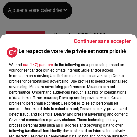
Ajouter à votre calendrier
du
3 octobre 2020 à 0h00
Date
Continuer sans accepter
au
3 octobre 2020 à 0h00
Le respect de votre vie privée est notre priorité
We and
our (447) partners
do the following data processing based on
your consent and/or our legitimate interest: Store and/or access
Lieu
Gresswiller
information on a device; Use limited data to select advertising; Create
profiles for personalised advertising; Use profiles to select personalised
advertising; Measure advertising performance; Measure content
performance; Understand audiences through statistics or combinations
of data from different sources; Develop and improve services; Create
Moulis Raphaël
profiles to personalise content; Use profiles to select personalised
Organisateur
0619667401
content; Use limited data to select content; Ensure security, prevent and
detect fraud, and fix errors; Deliver and present advertising and content;
assos.afg@gmail.com
Save and communicate privacy choices. These technologies may
process personal data such as IP address and browsing data to offer
following functionalities: Identify devices based on information actively
requested; Use precise geolocation data; Match and combine data from