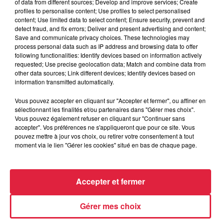
du
26 mai 2018 à 0h00
of data from different sources; Develop and improve services; Create
Date
profiles to personalise content; Use profiles to select personalised
au
26 mai 2018 à 0h00
content; Use limited data to select content; Ensure security, prevent and
detect fraud, and fix errors; Deliver and present advertising and content;
Save and communicate privacy choices. These technologies may
process personal data such as IP address and browsing data to offer
following functionalities: Identify devices based on information actively
Lieu
Scherwiller (67)
requested; Use precise geolocation data; Match and combine data from
other data sources; Link different devices; Identify devices based on
information transmitted automatically.
Vous pouvez accepter en cliquant sur "Accepter et fermer", ou affiner en
Tarif
Gratuit
sélectionnant les finalités et/ou partenaires dans "Gérer mes choix".
Vous pouvez également refuser en cliquant sur "Continuer sans
accepter". Vos préférences ne s'appliqueront que pour ce site. Vous
pouvez mettre à jour vos choix, ou retirer votre consentement à tout
moment via le lien "Gérer les cookies" situé en bas de chaque page.
Accepter et fermer
Gérer mes choix