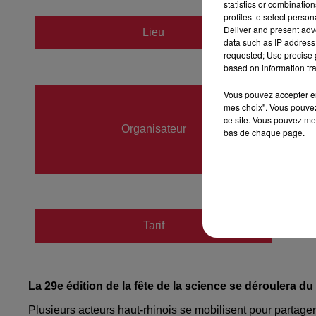
statistics or combinatio
profiles to select person
Deliver and present adv
Lieu
Colmar 
data such as IP address 
requested; Use precise g
based on information tra
NICO
Vous pouvez accepter en 
mes choix". Vous pouvez
03893
ce site. Vous pouvez met
Organisateur
bas de chaque page.
contac
http://
Tarif
Payant
La 29e édition de la fête de la science se déroulera du
Plusieurs acteurs haut-rhinois se mobilisent pour partager