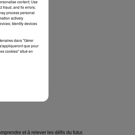
personalise content; Use
 fraud, and fix errors;
 may process personal
mation actively
vices; Identify devices
rtenaires dans "Gérer
s'appliqueront que pour
les cookies" situé en
prendre et à relever les défis du futur.