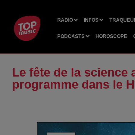
RADIO
INFOS
TRAQUEUR
PODCASTS
HOROSCOPE
Le fête de la science 
programme dans le H