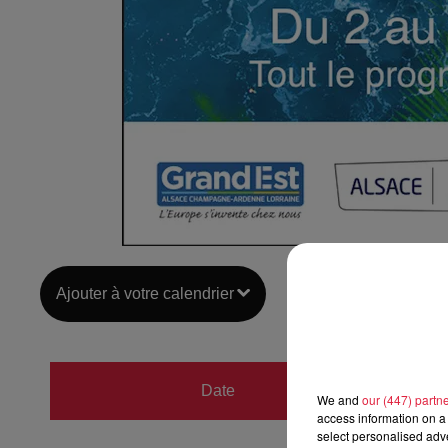
Ajouter à votre calendrier
du
2 o
Date
We and
our (447) partn
au
12 
access information on a 
select personalised ad