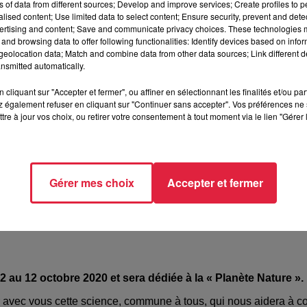
ns of data from different sources; Develop and improve services; Create profiles to 
alised content; Use limited data to select content; Ensure security, prevent and detect
ertising and content; Save and communicate privacy choices. These technologies
et tout le Haut-Rhin (68)
and browsing data to offer following functionalities: Identify devices based on infor
eolocation data; Match and combine data from other data sources; Link different de
nsmitted automatically.
cliquant sur "Accepter et fermer", ou affiner en sélectionnant les finalités et/ou pa
 également refuser en cliquant sur "Continuer sans accepter". Vos préférences ne 
36220
tre à jour vos choix, ou retirer votre consentement à tout moment via le lien "Gérer 
t@webcreators.fr
www.nef-sciences.fr/agenda/84-fete-de-la-science
Gérer mes choix
Accepter et fermer
 2 au 12 octobre 2020 et sera dédiée à la « Planète Nature ».
 avec vous cette science, commune à tous, qui nous aidera à com