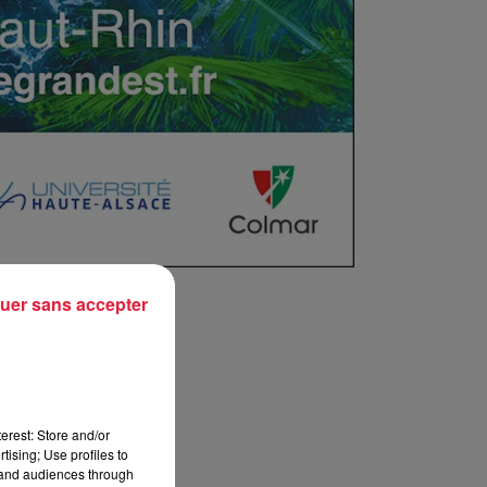
uer sans accepter
erest: Store and/or
tising; Use profiles to
tand audiences through