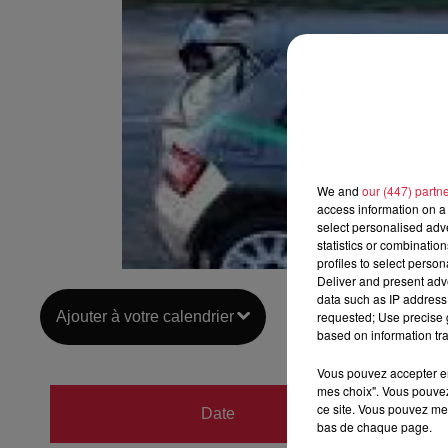
We and
our (447) partn
access information on a 
select personalised ad
statistics or combinatio
profiles to select person
Deliver and present adv
data such as IP address 
Ajouter à votre calendrier
requested; Use precise g
based on information tra
Vous pouvez accepter en 
mes choix". Vous pouvez
du
9 o
ce site. Vous pouvez met
Date
bas de chaque page.
au
10 