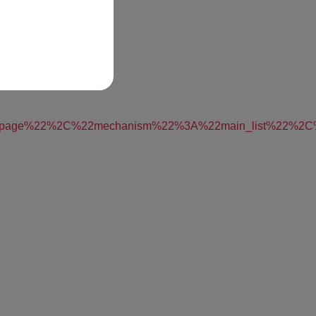
%22page%22%2C%22mechanism%22%3A%22main_list%22%2