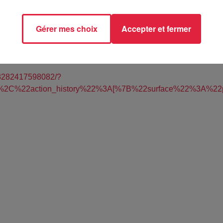
Gérer mes choix
Accepter et fermer
TAT (67)
68282417598082/?
5%2C%22action_history%22%3A[%7B%22surface%22%3A