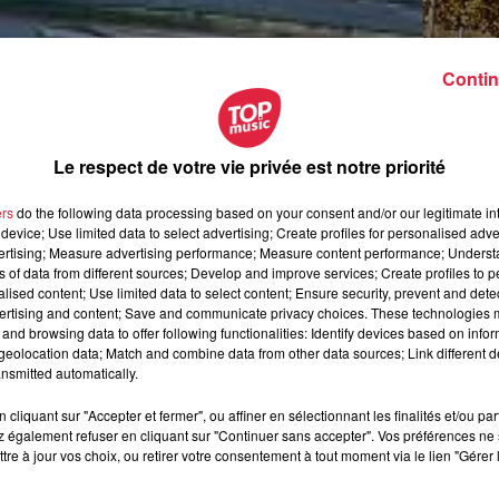
Contin
Le respect de votre vie privée est notre priorité
ers
do the following data processing based on your consent and/or our legitimate int
device; Use limited data to select advertising; Create profiles for personalised adver
vertising; Measure advertising performance; Measure content performance; Unders
ns of data from different sources; Develop and improve services; Create profiles to 
alised content; Use limited data to select content; Ensure security, prevent and detect
ertising and content; Save and communicate privacy choices. These technologies
and browsing data to offer following functionalities: Identify devices based on infor
eolocation data; Match and combine data from other data sources; Link different de
nsmitted automatically.
cliquant sur "Accepter et fermer", ou affiner en sélectionnant les finalités et/ou pa
 également refuser en cliquant sur "Continuer sans accepter". Vos préférences ne 
ctobre 2020 à 0h00
tre à jour vos choix, ou retirer votre consentement à tout moment via le lien "Gérer 
octobre 2020 à 0h00