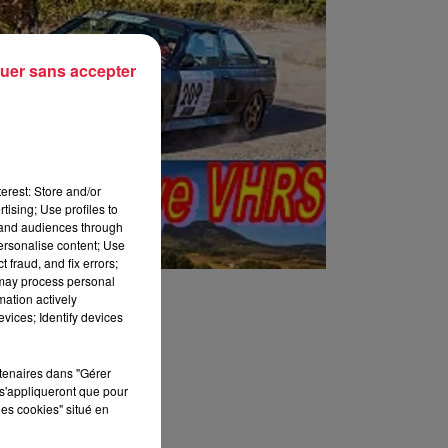
uer sans accepter
erest: Store and/or
tising; Use profiles to
tand audiences through
personalise content; Use
 fraud, and fix errors;
 may process personal
mation actively
vices; Identify devices
rtenaires dans "Gérer
s'appliqueront que pour
les cookies" situé en