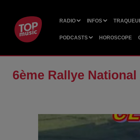
RADIO
INFOS
TRAQUEUR
PODCASTS
HOROSCOPE
6ème Rallye National