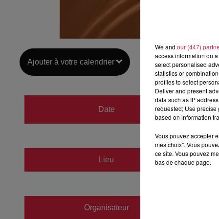
We and
our (447) partn
access information on a 
Ajouter à votre calendrier
select personalised ad
statistics or combinatio
profiles to select person
Deliver and present adv
data such as IP address 
du
18 
requested; Use precise g
Date
based on information tra
au
18 
Vous pouvez accepter en 
mes choix". Vous pouvez
ce site. Vous pouvez met
Lieu
bas de chaque page.
PFAST
Organisateur
https:/