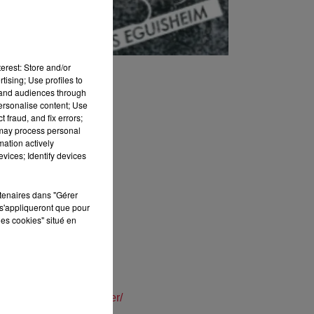
erest: Store and/or
tising; Use profiles to
tand audiences through
personalise content; Use
 fraud, and fix errors;
 may process personal
mation actively
vices; Identify devices
rtenaires dans "Gérer
s'appliqueront que pour
les cookies" situé en
lutterbach-gp-sondenecker/