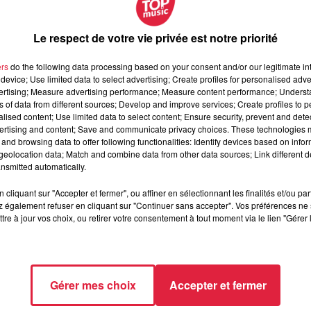
Le respect de votre vie privée est notre priorité
ers
do the following data processing based on your consent and/or our legitimate int
device; Use limited data to select advertising; Create profiles for personalised adver
vertising; Measure advertising performance; Measure content performance; Unders
ns of data from different sources; Develop and improve services; Create profiles to 
alised content; Use limited data to select content; Ensure security, prevent and detect
ertising and content; Save and communicate privacy choices. These technologies
and browsing data to offer following functionalities: Identify devices based on infor
octobre 2020 à 0h00
eolocation data; Match and combine data from other data sources; Link different de
nsmitted automatically.
octobre 2020 à 0h00
cliquant sur "Accepter et fermer", ou affiner en sélectionnant les finalités et/ou pa
 également refuser en cliquant sur "Continuer sans accepter". Vos préférences ne 
tre à jour vos choix, ou retirer votre consentement à tout moment via le lien "Gérer 
ATT (68)
Gérer mes choix
Accepter et fermer
/www.cyclocross-pfastatt-lutterbach.fr/bike-and-run-de-pfastatt-