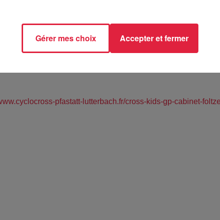
octobre 2020 à 0h00
Gérer mes choix
Accepter et fermer
ATT (68)
/www.cyclocross-pfastatt-lutterbach.fr/cross-kids-gp-cabinet-foltz