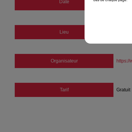
Date
au
18 
Lieu
PFAST
Organisateur
https:/
Tarif
Gratuit