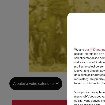
We and
our (447) partn
access information on a 
select personalised ad
statistics or combinatio
profiles to select person
Deliver and present adv
data such as IP address 
requested; Use precise g
based on information tra
Ajouter à votre calendrier
Vous pouvez accepter en 
mes choix". Vous pouvez
ce site. Vous pouvez met
du
18 
bas de chaque page.