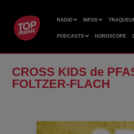
RADIO
INFOS
TRAQUEUR
PODCASTS
HOROSCOPE
CROSS KIDS de PFAS
FOLTZER-FLACH