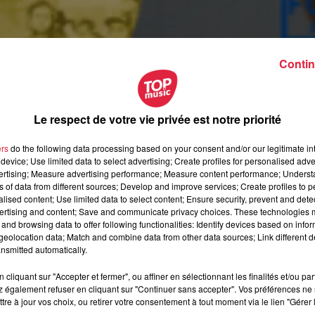
Contin
Le respect de votre vie privée est notre priorité
ers
do the following data processing based on your consent and/or our legitimate int
device; Use limited data to select advertising; Create profiles for personalised adver
vertising; Measure advertising performance; Measure content performance; Unders
ns of data from different sources; Develop and improve services; Create profiles to 
alised content; Use limited data to select content; Ensure security, prevent and detect
ertising and content; Save and communicate privacy choices. These technologies
and browsing data to offer following functionalities: Identify devices based on infor
eolocation data; Match and combine data from other data sources; Link different de
nsmitted automatically.
cliquant sur "Accepter et fermer", ou affiner en sélectionnant les finalités et/ou pa
 également refuser en cliquant sur "Continuer sans accepter". Vos préférences ne 
tre à jour vos choix, ou retirer votre consentement à tout moment via le lien "Gérer 
octobre 2020 à 0h00