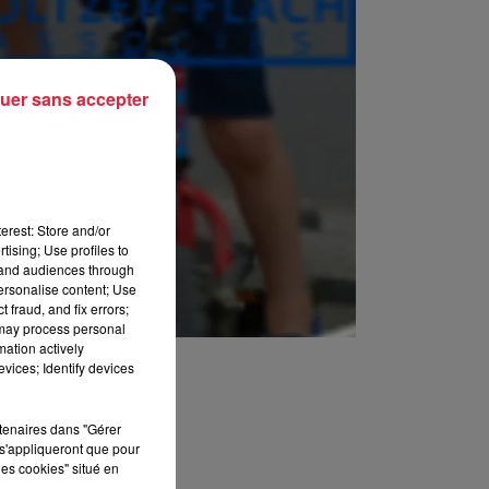
uer sans accepter
erest: Store and/or
tising; Use profiles to
tand audiences through
personalise content; Use
 fraud, and fix errors;
 may process personal
mation actively
vices; Identify devices
rtenaires dans "Gérer
s'appliqueront que pour
les cookies" situé en