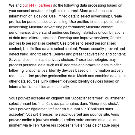
We and
our (447) partners
do the following data processing based on
Ludwig-Trick-Strasse 12 D-77694
your consent and/or our legitimate interest: Store and/or access
Lieu
information on a device; Use limited data to select advertising; Create
KEHL
profiles for personalised advertising; Use profiles to select personalised
advertising; Measure advertising performance; Measure content
performance; Understand audiences through statistics or combinations
Célia GROSSHANS
of data from different sources; Develop and improve services; Create
profiles to personalise content; Use profiles to select personalised
Organisateur
0784576272
content; Use limited data to select content; Ensure security, prevent and
detect fraud, and fix errors; Deliver and present advertising and content;
celia@villaschmidt.com
Save and communicate privacy choices. These technologies may
process personal data such as IP address and browsing data to offer
following functionalities: Identify devices based on information actively
requested; Use precise geolocation data; Match and combine data from
other data sources; Link different devices; Identify devices based on
Tarif
Gratuit
information transmitted automatically.
Vous pouvez accepter en cliquant sur "Accepter et fermer", ou affiner en
sélectionnant les finalités et/ou partenaires dans "Gérer mes choix".
Vous pouvez également refuser en cliquant sur "Continuer sans
Tous les jeudis soirs, retrouvez nos tagliatelles flambées
accepter". Vos préférences ne s'appliqueront que pour ce site. Vous
dans leur meule de Parmigiano Reggiano, accompagnées
pouvez mettre à jour vos choix, ou retirer votre consentement à tout
au choix de copeaux de jambon de parme, jambon de
moment via le lien "Gérer les cookies" situé en bas de chaque page.
volaille, cecina, gonchale ou de lardinettes. Sur réservation