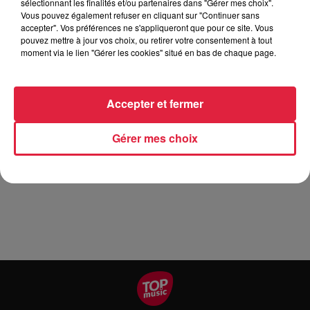
sélectionnant les finalités et/ou partenaires dans "Gérer mes choix".
Vous pouvez également refuser en cliquant sur "Continuer sans
accepter". Vos préférences ne s'appliqueront que pour ce site. Vous
pouvez mettre à jour vos choix, ou retirer votre consentement à tout
Un week-end sportif pour tous, fitness mais pas seulement!
moment via le lien "Gérer les cookies" situé en bas de chaque page.
A tous les âges, avec des activités très variées Indoor et
Outdoor, tous niveaux. Venez vous aérer, vous défouler,
Accepter et fermer
vous dépenser et/ou vous relaxer pour la bonne cause. Tous
les bénéfices sont intégralement reversés à la lutte contre le
cancer du sein en partenariat avec la Savernoise. Billetterie
Gérer mes choix
sur place: 5 euros/heure ou 15 euros le pass week-end .
Buvette Gourmandises par le Chef Florian Duc