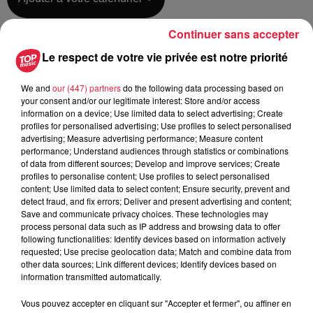
Continuer sans accepter
du
3 octobre 2020 à 0h00
Le respect de votre vie privée est notre priorité
Date
au
4 octobre 2020 à 0h00
We and
our (447) partners
do the following data processing based on
your consent and/or our legitimate interest: Store and/or access
information on a device; Use limited data to select advertising; Create
profiles for personalised advertising; Use profiles to select personalised
Lieu
advertising; Measure advertising performance; Measure content
DANNE ET 4 VENTS (57)
performance; Understand audiences through statistics or combinations
of data from different sources; Develop and improve services; Create
profiles to personalise content; Use profiles to select personalised
content; Use limited data to select content; Ensure security, prevent and
EFFECTS FITNESS
detect fraud, and fix errors; Deliver and present advertising and content;
Save and communicate privacy choices. These technologies may
Organisateur
0658523296
process personal data such as IP address and browsing data to offer
following functionalities: Identify devices based on information actively
delphine.ret@gmail.com
requested; Use precise geolocation data; Match and combine data from
other data sources; Link different devices; Identify devices based on
information transmitted automatically.
Vous pouvez accepter en cliquant sur "Accepter et fermer", ou affiner en
Tarif
Gratuit