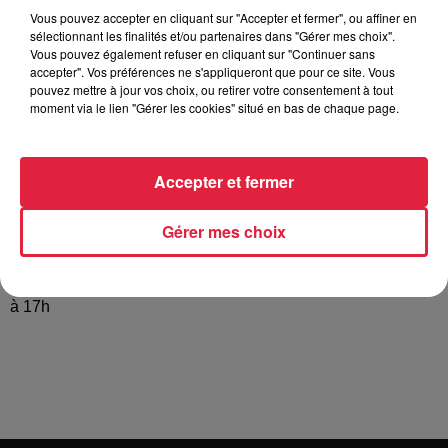
Tarif
Gratuit
Vous pouvez accepter en cliquant sur "Accepter et fermer", ou affiner en
sélectionnant les finalités et/ou partenaires dans "Gérer mes choix".
Vous pouvez également refuser en cliquant sur "Continuer sans
accepter". Vos préférences ne s'appliqueront que pour ce site. Vous
pouvez mettre à jour vos choix, ou retirer votre consentement à tout
Cette année, le marché « Fleurs et Saveurs d'Automne »
moment via le lien "Gérer les cookies" situé en bas de chaque page.
mettra l'accent sur les champignons. Une exposition de
champignons sera organisée par la Société Mycologique du
Centre Alsace ainsi qu'une Conférence sur les champignons
Accepter et fermer
le jeudi 15 octobre à 20 heures dans la salle Alphonse Haag
de Scherwiller (le nombre de places est limité à 30
Gérer mes choix
personnes). Seront également présents, des stands de
fleurs, fruits, légumes, pains, miel, décorations de jardin,
artisanat local, etc... et petite restauration. Ouverture : de 10h
à 17h