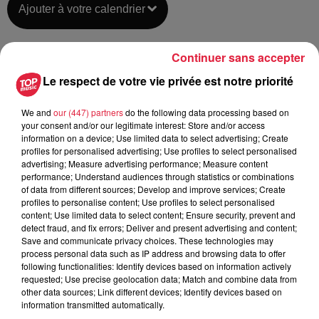
Ajouter à votre calendrier
Continuer sans accepter
du
25 octobre 2020 à 0h00
Date
Le respect de votre vie privée est notre priorité
au
25 octobre 2020 à 0h00
We and
our (447) partners
do the following data processing based on
your consent and/or our legitimate interest: Store and/or access
information on a device; Use limited data to select advertising; Create
profiles for personalised advertising; Use profiles to select personalised
Lieu
SCHERWILLER (67)
advertising; Measure advertising performance; Measure content
performance; Understand audiences through statistics or combinations
of data from different sources; Develop and improve services; Create
profiles to personalise content; Use profiles to select personalised
Dietrich Régine
content; Use limited data to select content; Ensure security, prevent and
detect fraud, and fix errors; Deliver and present advertising and content;
Organisateur
0678047925
Save and communicate privacy choices. These technologies may
process personal data such as IP address and browsing data to offer
dietrich.regine@wanadoo.fr
following functionalities: Identify devices based on information actively
requested; Use precise geolocation data; Match and combine data from
other data sources; Link different devices; Identify devices based on
information transmitted automatically.