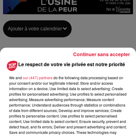
Ajouter à votre calendrier
du
23 octobre 2020 à 0h00
Continuer sans accepter
Date
Le respect de votre vie privée est notre priorité
au
31 octobre 2020 à 0h00
We and
our (447) partners
do the following data processing based on
your consent and/or our legitimate interest: Store and/or access
Parc de Wesserling - HUSSEREN-
information on a device; Use limited data to select advertising; Create
Lieu
profiles for personalised advertising; Use profiles to select personalised
WESSERLING (68)
advertising; Measure advertising performance; Measure content
performance; Understand audiences through statistics or combinations
of data from different sources; Develop and improve services; Create
https://openagenda.com/parcwesserling/e
profiles to personalise content; Use profiles to select personalised
Organisateur
content; Use limited data to select content; Ensure security, prevent and
de-la-peur?lang=
detect fraud, and fix errors; Deliver and present advertising and content;
Save and communicate privacy choices. These technologies may