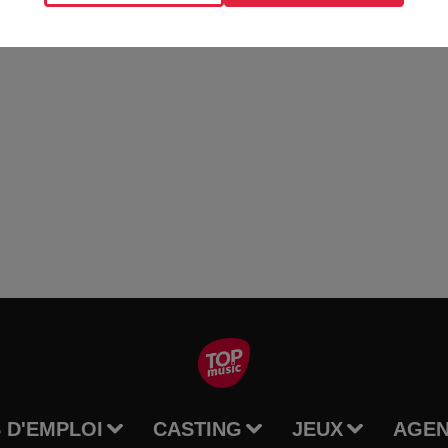
ire - COLMAR (68)
 D'EMPLOI
CASTING
JEUX
AGE