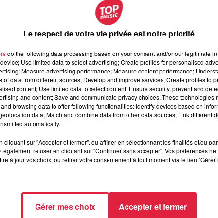
Le respect de votre vie privée est notre priorité
ers
do the following data processing based on your consent and/or our legitimate int
device; Use limited data to select advertising; Create profiles for personalised adver
vertising; Measure advertising performance; Measure content performance; Unders
ns of data from different sources; Develop and improve services; Create profiles to 
alised content; Use limited data to select content; Ensure security, prevent and detect
ertising and content; Save and communicate privacy choices. These technologies
and browsing data to offer following functionalities: Identify devices based on infor
eolocation data; Match and combine data from other data sources; Link different de
nsmitted automatically.
cliquant sur "Accepter et fermer", ou affiner en sélectionnant les finalités et/ou pa
 également refuser en cliquant sur "Continuer sans accepter". Vos préférences ne 
tre à jour vos choix, ou retirer votre consentement à tout moment via le lien "Gérer 
décembre 2020 à 0h00
décembre 2020 à 0h00
Gérer mes choix
Accepter et fermer