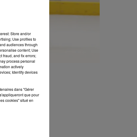
erest: Store and/or
tising; Use profiles to
tand audiences through
personalise content; Use
 fraud, and fix errors;
 may process personal
mation actively
vices; Identify devices
rtenaires dans "Gérer
s'appliqueront que pour
les cookies" situé en