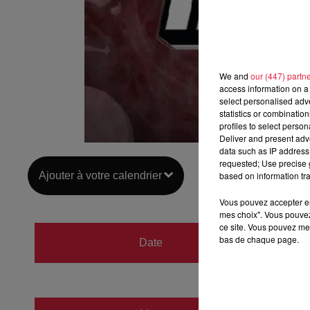
We and
our (447) partn
access information on a 
select personalised ad
statistics or combinatio
profiles to select person
Deliver and present adv
data such as IP address 
requested; Use precise g
Ajouter à votre calendrier
based on information tra
Vous pouvez accepter en 
mes choix". Vous pouvez
ce site. Vous pouvez met
du
12 
bas de chaque page.
Date
au
12 