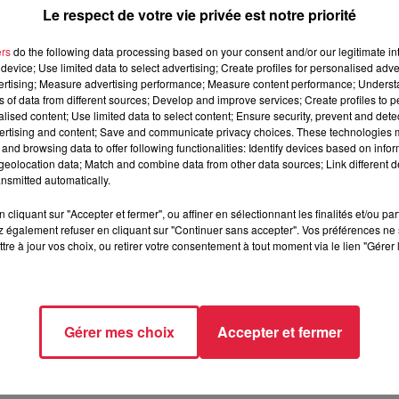
Le respect de votre vie privée est notre priorité
ers
do the following data processing based on your consent and/or our legitimate int
device; Use limited data to select advertising; Create profiles for personalised adver
vertising; Measure advertising performance; Measure content performance; Unders
ns of data from different sources; Develop and improve services; Create profiles to 
alised content; Use limited data to select content; Ensure security, prevent and detect
décembre 2020 à 0h00
ertising and content; Save and communicate privacy choices. These technologies
décembre 2020 à 0h00
and browsing data to offer following functionalities: Identify devices based on infor
eolocation data; Match and combine data from other data sources; Link different de
nsmitted automatically.
cliquant sur "Accepter et fermer", ou affiner en sélectionnant les finalités et/ou pa
es Sports - HAGUENAU (67)
 également refuser en cliquant sur "Continuer sans accepter". Vos préférences ne 
tre à jour vos choix, ou retirer votre consentement à tout moment via le lien "Gérer 
//www.facebook.com/haguenaurugby/?ref=page_internal
Gérer mes choix
Accepter et fermer