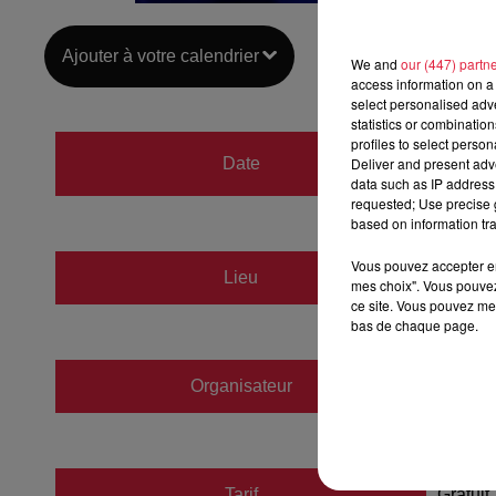
Ajouter à votre calendrier
We and
our (447) partn
access information on a 
select personalised ad
statistics or combinatio
profiles to select person
du
20 
Date
Deliver and present adv
au
20 
data such as IP address 
requested; Use precise g
based on information tra
Vous pouvez accepter en 
Lieu
Parc d
mes choix". Vous pouvez
ce site. Vous pouvez met
bas de chaque page.
Organisateur
https:
Tarif
Gratuit