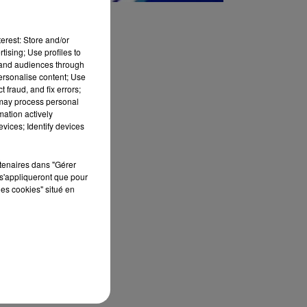
erest: Store and/or
tising; Use profiles to
tand audiences through
personalise content; Use
 fraud, and fix errors;
 may process personal
mation actively
vices; Identify devices
rtenaires dans "Gérer
s'appliqueront que pour
les cookies" situé en