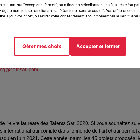
cliquant sur "Accepter et fermer", ou affiner en sélectionnant les finalités et/ou pa
 également refuser en cliquant sur "Continuer sans accepter". Vos préférences ne 
tre à jour vos choix, ou retirer votre consentement à tout moment via le lien "Gérer 
fés Sati : 4 rue de Nantes 67100 Strasbourg
Gérer mes choix
Accepter et fermer
ba Véra
46336
ing@cafesati.com
de l'-uvre lauréate des Talents Sati 2020. Si vous souhaitez sui
international qui compte dans le monde de l'art et qui permet a
jusqu'en juin 2021. Cette année, parmi les 45 projets proposés, 