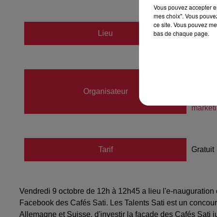
Vous pouvez accepter en 
mes choix". Vous pouvez
ce site. Vous pouvez met
Lieu
bas de chaque page.
Les Ca
Colom
Organisateur
03883
market
Tarif
Gratuit
Vendredi 9 octobre de 12h à 12h45 a lieu l'e-nauguration 
Facebook des Cafés Sati. Les Talents Sati est un concours 
Allemagne et Suisse, d'investir la façade des Cafés Sati 