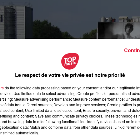
Contin
Le respect de votre vie privée est notre priorité
ers
do the following data processing based on your consent and/or our legitimate int
device; Use limited data to select advertising; Create profiles for personalised adver
vertising; Measure advertising performance; Measure content performance; Unders
ns of data from different sources; Develop and improve services; Create profiles to 
alised content; Use limited data to select content; Ensure security, prevent and detect
ertising and content; Save and communicate privacy choices. These technologies
and browsing data to offer following functionalities: Identify devices based on infor
ctobre 2020 à 0h00
eolocation data; Match and combine data from other data sources; Link different de
nsmitted automatically.
ctobre 2020 à 0h00