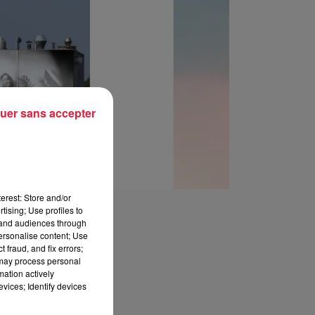
uer sans accepter
erest: Store and/or
tising; Use profiles to
tand audiences through
personalise content; Use
 fraud, and fix errors;
 may process personal
mation actively
vices; Identify devices