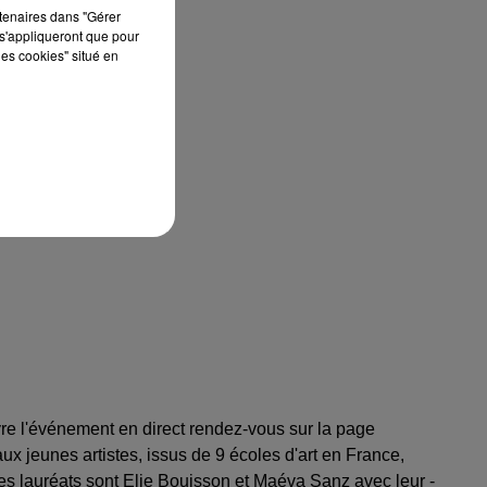
rtenaires dans "Gérer
s'appliqueront que pour
les cookies" situé en
vre l'événement en direct rendez-vous sur la page
ux jeunes artistes, issus de 9 écoles d'art en France,
les lauréats sont Elie Bouisson et Maéva Sanz avec leur -