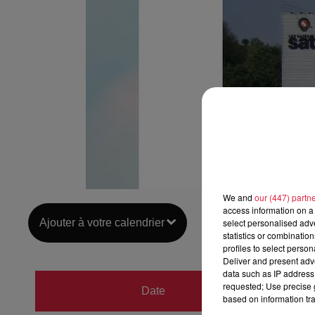
We and
our (447) partn
access information on a 
Ajouter à votre calendrier
select personalised ad
statistics or combinatio
profiles to select person
Deliver and present adv
data such as IP address 
du
9 o
requested; Use precise g
Date
based on information tra
au
9 o