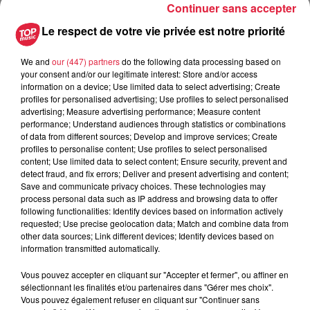
Continuer sans accepter
du
21 octobre 2020 à 0h00
Le respect de votre vie privée est notre priorité
Date
au
21 octobre 2020 à 0h00
We and
our (447) partners
do the following data processing based on
your consent and/or our legitimate interest: Store and/or access
information on a device; Use limited data to select advertising; Create
profiles for personalised advertising; Use profiles to select personalised
Lieu
advertising; Measure advertising performance; Measure content
WIHR-AU-VAL
performance; Understand audiences through statistics or combinations
of data from different sources; Develop and improve services; Create
profiles to personalise content; Use profiles to select personalised
content; Use limited data to select content; Ensure security, prevent and
BAUDOUIN ANNE-CHRISTINE
detect fraud, and fix errors; Deliver and present advertising and content;
Save and communicate privacy choices. These technologies may
Organisateur
0686633628
process personal data such as IP address and browsing data to offer
following functionalities: Identify devices based on information actively
acbaudouin@orange.fr
requested; Use precise geolocation data; Match and combine data from
other data sources; Link different devices; Identify devices based on
information transmitted automatically.
Vous pouvez accepter en cliquant sur "Accepter et fermer", ou affiner en
Tarif
Gratuit
sélectionnant les finalités et/ou partenaires dans "Gérer mes choix".
Vous pouvez également refuser en cliquant sur "Continuer sans