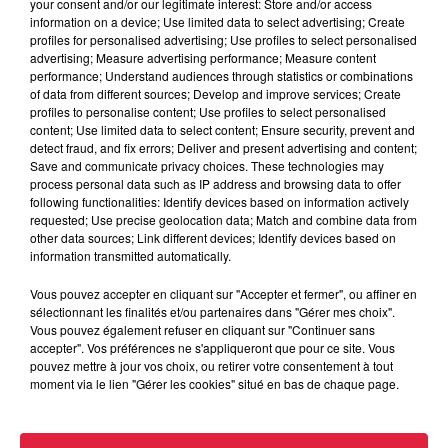
your consent and/or our legitimate interest: Store and/or access
0389775032
information on a device; Use limited data to select advertising; Create
Organisateur
profiles for personalised advertising; Use profiles to select personalised
amandine.carcelle@cc-vallee-
advertising; Measure advertising performance; Measure content
munster.fr
performance; Understand audiences through statistics or combinations
of data from different sources; Develop and improve services; Create
profiles to personalise content; Use profiles to select personalised
content; Use limited data to select content; Ensure security, prevent and
detect fraud, and fix errors; Deliver and present advertising and content;
Tarif
Gratuit
Save and communicate privacy choices. These technologies may
process personal data such as IP address and browsing data to offer
following functionalities: Identify devices based on information actively
requested; Use precise geolocation data; Match and combine data from
other data sources; Link different devices; Identify devices based on
One woman show de Cathy Bernecker Mardi 23 février à
information transmitted automatically.
20h30 Rendez-vous incontournable et indispensable avec
la saveur des expressions populaires, en langue
Vous pouvez accepter en cliquant sur "Accepter et fermer", ou affiner en
sélectionnant les finalités et/ou partenaires dans "Gérer mes choix".
alsacienne, compréhensibles par tous puisque traduites
Vous pouvez également refuser en cliquant sur "Continuer sans
aussitôt. Avec Mademoiselle Mamsell, l’alsacien est enfin à
accepter". Vos préférences ne s'appliqueront que pour ce site. Vous
la portée de tous ! Tarifs : 12,50€ / 10,50€ / Duo : 24€
pouvez mettre à jour vos choix, ou retirer votre consentement à tout
moment via le lien "Gérer les cookies" situé en bas de chaque page.
Billetterie en ligne https://www.cc-vallee-
munster.fr/Billetterie-en-ligne.html