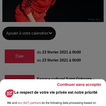
Ajouter à votre calendrier
du
23 février 2021 à 0h00
Date
au
23 février 2021 à 0h00
Espace culturel Saint-Grégoire -
Lieu
Continuer sans accepter
MUNSTER (68)
Le respect de votre vie privée est notre priorité
Amandine CARCELLE
We and
our (447) partners
do the following data processing based on