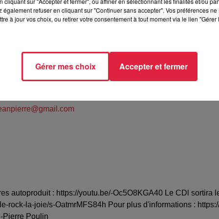
cliquant sur "Accepter et fermer", ou affiner en sélectionnant les finalités et/ou pa
 également refuser en cliquant sur "Continuer sans accepter". Vos préférences ne 
tre à jour vos choix, ou retirer votre consentement à tout moment via le lien "Gérer 
Gérer mes choix
Accepter et fermer
 Jean-Pierre
95390
jeanpierre@gmail.com
res autoproduit : https://youtu.be/-Oc5O8KGA40 Le CDl sortira l
-rock-la-joie/s-OatmrMFS84h Pour plus d'informations : https
n-Pierre Poulin