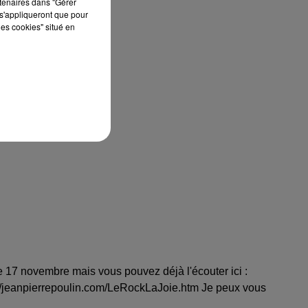
rtenaires dans "Gérer
s'appliqueront que pour
les cookies" situé en
e 17 novembre mais vous pouvez déjà l'écouter ici :
://jeanpierrepoulin.com/LeRockLaJoie.htm Je peux vous