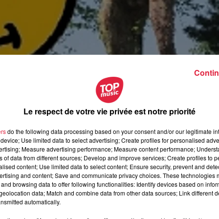
Contin
Le respect de votre vie privée est notre priorité
ers
do the following data processing based on your consent and/or our legitimate int
device; Use limited data to select advertising; Create profiles for personalised adver
vertising; Measure advertising performance; Measure content performance; Unders
ns of data from different sources; Develop and improve services; Create profiles to 
alised content; Use limited data to select content; Ensure security, prevent and detect
ertising and content; Save and communicate privacy choices. These technologies
and browsing data to offer following functionalities: Identify devices based on infor
eolocation data; Match and combine data from other data sources; Link different de
novembre 2020 à 0h00
nsmitted automatically.
novembre 2020 à 0h00