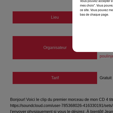
Vous pouvez accepter en 
mes choix". Vous pouvez
ce site. Vous pouvez met
bas de chaque page.
Lieu
France
Poulin
Organisateur
02472
poulin
Tarif
Gratuit
Bonjour! Voici le clip du premier morceau de mon CD 4 tit
https://soundcloud.com/user-785368026-416330191/sets/le
l'envoyer physiquement si vous le désirez. À bientôt! Jea