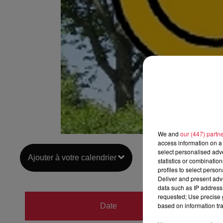
We and
our (447) partn
access information on a 
select personalised ad
Ajouter à votre calendrier
statistics or combinatio
profiles to select person
Deliver and present adv
data such as IP address 
requested; Use precise g
du
17 
based on information tra
Date
au
17 