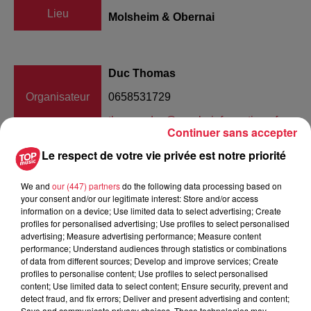
Lieu
Molsheim & Obernai
Duc Thomas
Organisateur
0658531729
thomas.duc@reaple-informatique.fr
Continuer sans accepter
Le respect de votre vie privée est notre priorité
Tarif
Gratuit
We and
our (447) partners
do the following data processing based on
your consent and/or our legitimate interest: Store and/or access
information on a device; Use limited data to select advertising; Create
profiles for personalised advertising; Use profiles to select personalised
advertising; Measure advertising performance; Measure content
Bonjour, nous venons de créer Alsa'Livr qui reprend les
performance; Understand audiences through statistics or combinations
services de livraisons Uber Eat mais pour les communes de
of data from different sources; Develop and improve services; Create
Molsheim et Obernai. Pour ce nous vous proposons de
profiles to personalise content; Use profiles to select personalised
content; Use limited data to select content; Ensure security, prevent and
diffuser notre création ainsi que de proposer à vos auditeurs
detect fraud, and fix errors; Deliver and present advertising and content;
de devenir partenaires. Qu'ils soient Livreurs ou
Save and communicate privacy choices. These technologies may