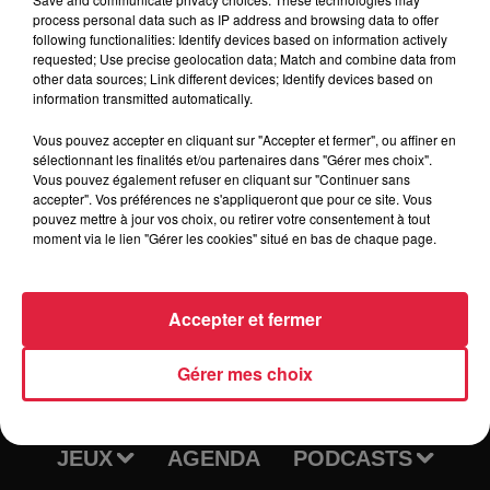
restaurateurs. Vous pouvez me contacter sur ma ligne
process personal data such as IP address and browsing data to offer
following functionalities: Identify devices based on information actively
directe au 06.58.53.17.29 ou par mail à thomas.duc@reaple-
requested; Use precise geolocation data; Match and combine data from
informatique.fr Je vous remercie d'avance. Bien à vous,
other data sources; Link different devices; Identify devices based on
Thomas.
information transmitted automatically.
Vous pouvez accepter en cliquant sur "Accepter et fermer", ou affiner en
sélectionnant les finalités et/ou partenaires dans "Gérer mes choix".
Vous pouvez également refuser en cliquant sur "Continuer sans
accepter". Vos préférences ne s'appliqueront que pour ce site. Vous
pouvez mettre à jour vos choix, ou retirer votre consentement à tout
moment via le lien "Gérer les cookies" situé en bas de chaque page.
Accepter et fermer
RADIO
INFOS
Gérer mes choix
TRAQUEURS D'EMPLOI
CASTING
JEUX
AGENDA
PODCASTS