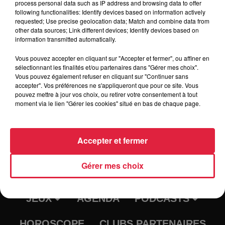
process personal data such as IP address and browsing data to offer
de ne pas contaminer ses proches. N'hésitez pas à me
following functionalities: Identify devices based on information actively
contacter si vous voulez une affiche ou d'autres éléments.
requested; Use precise geolocation data; Match and combine data from
other data sources; Link different devices; Identify devices based on
Cordialement
information transmitted automatically.
Vous pouvez accepter en cliquant sur "Accepter et fermer", ou affiner en
sélectionnant les finalités et/ou partenaires dans "Gérer mes choix".
Vous pouvez également refuser en cliquant sur "Continuer sans
accepter". Vos préférences ne s'appliqueront que pour ce site. Vous
pouvez mettre à jour vos choix, ou retirer votre consentement à tout
moment via le lien "Gérer les cookies" situé en bas de chaque page.
Accepter et fermer
RADIO
INFOS
Gérer mes choix
TRAQUEURS D'EMPLOI
CASTING
JEUX
AGENDA
PODCASTS
HOROSCOPE
CLUBS PARTENAIRES