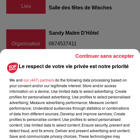
Lieu
Salle des fêtes de Wisches
Sandy Maitre D'Hôtel
Organisateur
0674537411
sandy.mdh@gmail.com
Continuer sans accepter
Le respect de votre vie privée est notre priorité
We and
our (447) partners
do the following data processing based on
Tarif
Gratuit
your consent and/or our legitimate interest: Store and/or access
information on a device; Use limited data to select advertising; Create
profiles for personalised advertising; Use profiles to select personalised
advertising; Measure advertising performance; Measure content
La commune de wisches, en partenariat avec l'ARS,
performance; Understand audiences through statistics or combinations
of data from different sources; Develop and improve services; Create
organise un dépistage de masse COVID, mercredi 16/12, de
profiles to personalise content; Use profiles to select personalised
9h00 à 17h00. Le dépistage est gratuit et sans ordonnance.
content; Use limited data to select content; Ensure security, prevent and
Le but de ce dépistage et de donner la possibilité aux gens
detect fraud, and fix errors; Deliver and present advertising and content;
Save and communicate privacy choices. These technologies may
de se faire dépister quelques jours avec noel, afin d'être sur