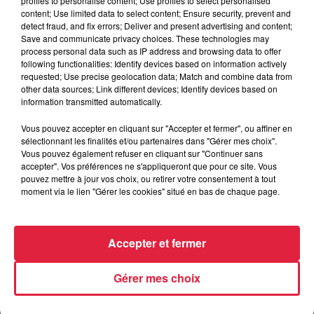
profiles to personalise content; Use profiles to select personalised
content; Use limited data to select content; Ensure security, prevent and
detect fraud, and fix errors; Deliver and present advertising and content;
Save and communicate privacy choices. These technologies may
process personal data such as IP address and browsing data to offer
Organisateur
http://jpo.uha.fr/
following functionalities: Identify devices based on information actively
requested; Use precise geolocation data; Match and combine data from
other data sources; Link different devices; Identify devices based on
information transmitted automatically.
Tarif
Gratuit
Vous pouvez accepter en cliquant sur "Accepter et fermer", ou affiner en
sélectionnant les finalités et/ou partenaires dans "Gérer mes choix".
Vous pouvez également refuser en cliquant sur "Continuer sans
accepter". Vos préférences ne s'appliqueront que pour ce site. Vous
pouvez mettre à jour vos choix, ou retirer votre consentement à tout
moment via le lien "Gérer les cookies" situé en bas de chaque page.
Accepter et fermer
Gérer mes choix
RADIO
INFOS