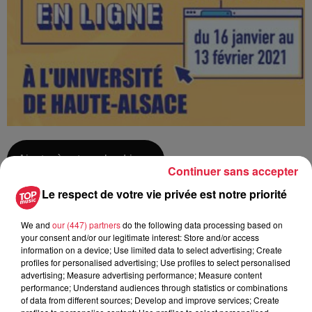
Ajouter à votre calendrier
Continuer sans accepter
Le respect de votre vie privée est notre priorité
du
16 janvier 2021 à 0h00
We and
our (447) partners
do the following data processing based on
Date
your consent and/or our legitimate interest: Store and/or access
au
16 janvier 2021 à 0h00
information on a device; Use limited data to select advertising; Create
profiles for personalised advertising; Use profiles to select personalised
advertising; Measure advertising performance; Measure content
performance; Understand audiences through statistics or combinations
Lieu
of data from different sources; Develop and improve services; Create
MULHOUSE (68)