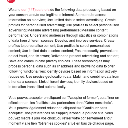
Barthel Sophie
We and
our (447) partners
do the following data processing based on
0389301020
your consent and/or our legitimate interest: Store and/or access
information on a device; Use limited data to select advertising; Create
Organisateur
info@chateau-hohlandsbourg.com
profiles for personalised advertising; Use profiles to select personalised
advertising; Measure advertising performance; Measure content
http://www.chateau-
performance; Understand audiences through statistics or combinations
of data from different sources; Develop and improve services; Create
hohlandsbourg.com/index.php?lang=fr
profiles to personalise content; Use profiles to select personalised
content; Use limited data to select content; Ensure security, prevent and
detect fraud, and fix errors; Deliver and present advertising and content;
Save and communicate privacy choices. These technologies may
Tarif
Gratuit
process personal data such as IP address and browsing data to offer
following functionalities: Identify devices based on information actively
requested; Use precise geolocation data; Match and combine data from
other data sources; Link different devices; Identify devices based on
information transmitted automatically.
Visite immersive par drone. Vivez une sensation unique et
découvrez le château tel un oiseau en plein vol ! A l’aide
Vous pouvez accepter en cliquant sur "Accepter et fermer", ou affiner en
sélectionnant les finalités et/ou partenaires dans "Gérer mes choix".
d’un casque de réalité virtuelle, confortablement installé
Vous pouvez également refuser en cliquant sur "Continuer sans
dans un transat, découvrez en direct les différentes
accepter". Vos préférences ne s'appliqueront que pour ce site. Vous
perspectives du château et de son environnement captées
pouvez mettre à jour vos choix, ou retirer votre consentement à tout
moment via le lien "Gérer les cookies" situé en bas de chaque page.
par drone. Le tout commenté d’un guide. Animée par : Drone