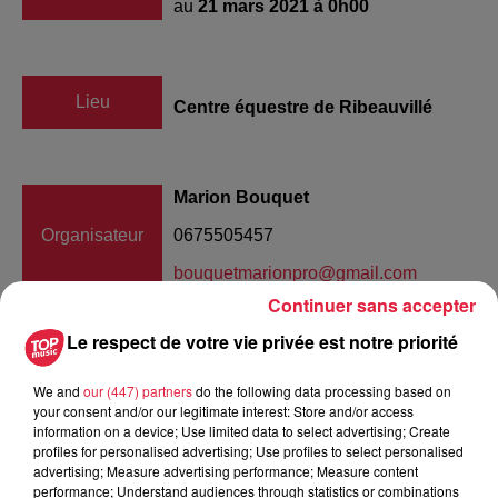
au
21 mars 2021 à 0h00
Lieu
Centre équestre de Ribeauvillé
Marion Bouquet
Organisateur
0675505457
bouquetmarionpro@gmail.com
Continuer sans accepter
Le respect de votre vie privée est notre priorité
Tarif
Gratuit
We and
our (447) partners
do the following data processing based on
your consent and/or our legitimate interest: Store and/or access
information on a device; Use limited data to select advertising; Create
profiles for personalised advertising; Use profiles to select personalised
Depuis quelques années, notre Jumping de Mars marque le
advertising; Measure advertising performance; Measure content
début de la saison en extérieur de CSO en Alsace, sur notre
performance; Understand audiences through statistics or combinations