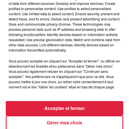
of data from different sources; Develop and improve services; Create
site de Ribeauvillé. Cette année, et malgré la période
profiles to personalise content; Use profiles to select personalised
exceptionnelle, nous voulons soutenir les professionnels de
content; Use limited data to select content; Ensure security, prevent and
la filière équine, en maintenant notre concours du 19 au 21
detect fraud, and fix errors; Deliver and present advertising and content;
Save and communicate privacy choices. These technologies may
mars. L'évènement se fera à huis-clos, uniquement pour les
process personal data such as IP address and browsing data to offer
professionnels afin de leur permettre de continuer le travail
following functionalities: Identify devices based on information actively
et la valorisation des chevaux dans les meilleurs conditions
requested; Use precise geolocation data; Match and combine data from
other data sources; Link different devices; Identify devices based on
possibles. Nous nous engageons à un protocole sanitaire
information transmitted automatically.
stricte et réglementaire, en vigueur sur les concours pro qui
se déroulent actuellement. L'équipe PG TEAM a à coeur de
Vous pouvez accepter en cliquant sur "Accepter et fermer", ou affiner en
sélectionnant les finalités et/ou partenaires dans "Gérer mes choix".
proposer cet évènement afin d'être solidaire avec tous les
Vous pouvez également refuser en cliquant sur "Continuer sans
professionnels équins et les cavaliers du Grand Est.
accepter". Vos préférences ne s'appliqueront que pour ce site. Vous
pouvez mettre à jour vos choix, ou retirer votre consentement à tout
moment via le lien "Gérer les cookies" situé en bas de chaque page.
Accepter et fermer
Gérer mes choix