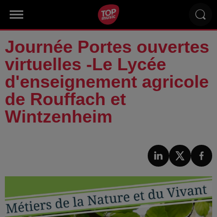
Journée Portes ouvertes
virtuelles -Le Lycée
d'enseignement agricole
de Rouffach et
Wintzenheim