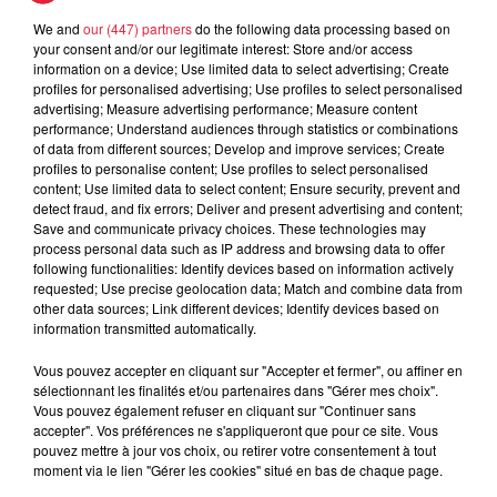
We and
our (447) partners
do the following data processing based on
your consent and/or our legitimate interest: Store and/or access
information on a device; Use limited data to select advertising; Create
Ajouter à votre calendrier
profiles for personalised advertising; Use profiles to select personalised
advertising; Measure advertising performance; Measure content
performance; Understand audiences through statistics or combinations
of data from different sources; Develop and improve services; Create
du
20 mars 2021 à 0h00
profiles to personalise content; Use profiles to select personalised
Date
content; Use limited data to select content; Ensure security, prevent and
au
20 mars 2021 à 0h00
detect fraud, and fix errors; Deliver and present advertising and content;
Save and communicate privacy choices. These technologies may
process personal data such as IP address and browsing data to offer
following functionalities: Identify devices based on information actively
Le Lycée d'enseignement agricole de
requested; Use precise geolocation data; Match and combine data from
Lieu
other data sources; Link different devices; Identify devices based on
Rouffach et Wintzenheim -
information transmitted automatically.
ROUFFACH / WINTZENHEIM (68)
Vous pouvez accepter en cliquant sur "Accepter et fermer", ou affiner en
sélectionnant les finalités et/ou partenaires dans "Gérer mes choix".
Vous pouvez également refuser en cliquant sur "Continuer sans
Organisateur
https://rouffach-wintzenheim.educagri.fr/
accepter". Vos préférences ne s'appliqueront que pour ce site. Vous
pouvez mettre à jour vos choix, ou retirer votre consentement à tout
moment via le lien "Gérer les cookies" situé en bas de chaque page.