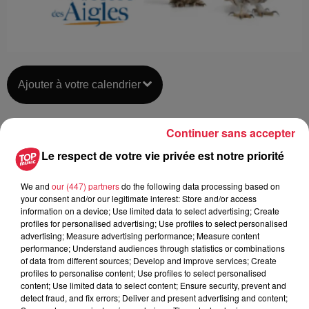
Ajouter à votre calendrier
Continuer sans accepter
du
23 mai 2021 à 0h00
Date
Le respect de votre vie privée est notre priorité
au
24 mai 2021 à 0h00
We and
our (447) partners
do the following data processing based on
your consent and/or our legitimate interest: Store and/or access
information on a device; Use limited data to select advertising; Create
Lieu
profiles for personalised advertising; Use profiles to select personalised
KINTZHEIM (67)
advertising; Measure advertising performance; Measure content
performance; Understand audiences through statistics or combinations
of data from different sources; Develop and improve services; Create
profiles to personalise content; Use profiles to select personalised
content; Use limited data to select content; Ensure security, prevent and
Organisateur
https://www.voleriedesaigles.com/fr
detect fraud, and fix errors; Deliver and present advertising and content;