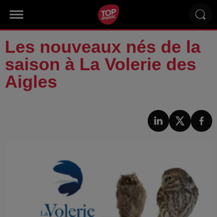
Les nouveaux nés de la
saison à La Volerie des
Aigles