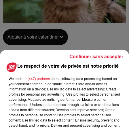
Ajouter à votre calendrier
Continuer sans accepter
du
19 mai 2021 à 0h00
Le respect de votre vie privée est notre priorité
Date
au
19 mai 2021 à 0h00
We and
our (447) partners
do the following data processing based on
your consent and/or our legitimate interest: Store and/or access
information on a device; Use limited data to select advertising; Create
profiles for personalised advertising; Use profiles to select personalised
Lieu
KINTZHEIM (67)
advertising; Measure advertising performance; Measure content
performance; Understand audiences through statistics or combinations
of data from different sources; Develop and improve services; Create
profiles to personalise content; Use profiles to select personalised
content; Use limited data to select content; Ensure security, prevent and
Organisateur
https://www.montagnedessinges.com/
detect fraud, and fix errors; Deliver and present advertising and content;