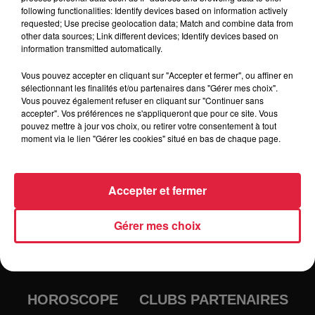
following functionalities: Identify devices based on information actively
Tarif
Gratuit
requested; Use precise geolocation data; Match and combine data from
other data sources; Link different devices; Identify devices based on
information transmitted automatically.
Vous pouvez accepter en cliquant sur "Accepter et fermer", ou affiner en
sélectionnant les finalités et/ou partenaires dans "Gérer mes choix".
Vous pouvez également refuser en cliquant sur "Continuer sans
accepter". Vos préférences ne s'appliqueront que pour ce site. Vous
pouvez mettre à jour vos choix, ou retirer votre consentement à tout
moment via le lien "Gérer les cookies" situé en bas de chaque page.
Accepter et fermer
RADIO
INFOS
Gérer mes choix
TRAQUEURS D'EMPLOI
CASTING
JEUX
AGENDA
PODCASTS
HOROSCOPE
CLUBS PARTENAIRES