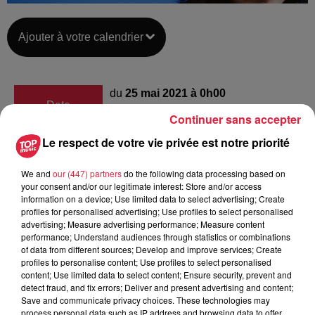
Ajouter à votre calendrier
du
25 mai 2021 à 0h00
Date
Continuer sans accepter
au
25 mai 2021 à 0h00
Le respect de votre vie privée est notre priorité
We and
our (447) partners
do the following data processing based on
Lieu
Les Tanzmatten - SÉLESTAT (67)
your consent and/or our legitimate interest: Store and/or access
information on a device; Use limited data to select advertising; Create
profiles for personalised advertising; Use profiles to select personalised
advertising; Measure advertising performance; Measure content
performance; Understand audiences through statistics or combinations
https://www.tanzmatten.fr/saison-
of data from different sources; Develop and improve services; Create
Organisateur
culturelle/programmation/2020-
profiles to personalise content; Use profiles to select personalised
2021/laura-cahen.html
content; Use limited data to select content; Ensure security, prevent and
detect fraud, and fix errors; Deliver and present advertising and content;
Save and communicate privacy choices. These technologies may
process personal data such as IP address and browsing data to offer