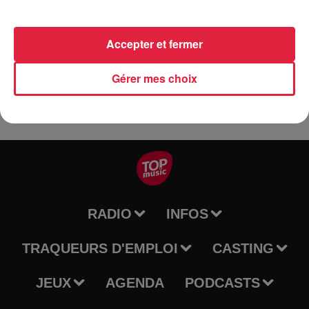
Tarif
Gratuit
Accepter et fermer
Gérer mes choix
RADIO
INFOS
TRAQUEURS D'EMPLOI
CASTING
JEUX
AGENDA
PODCASTS