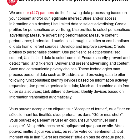
We and
our (447) partners
do the following data processing based on
your consent and/or our legitimate interest: Store and/or access
information on a device; Use limited data to select advertising; Create
Ajouter à votre calendrier
profiles for personalised advertising; Use profiles to select personalised
advertising; Measure advertising performance; Measure content
performance; Understand audiences through statistics or combinations
of data from different sources; Develop and improve services; Create
profiles to personalise content; Use profiles to select personalised
du
1er juillet 2021 à 0h00
content; Use limited data to select content; Ensure security, prevent and
Date
au
1er juillet 2021 à 0h00
detect fraud, and fix errors; Deliver and present advertising and content;
Save and communicate privacy choices. These technologies may
process personal data such as IP address and browsing data to offer
following functionalities: Identify devices based on information actively
requested; Use precise geolocation data; Match and combine data from
Lieu
other data sources; Link different devices; Identify devices based on
L'ED&N - SAUSHEIM (68)
information transmitted automatically.
Vous pouvez accepter en cliquant sur "Accepter et fermer", ou affiner en
sélectionnant les finalités et/ou partenaires dans "Gérer mes choix".
https://www.eden-
Vous pouvez également refuser en cliquant sur "Continuer sans
Organisateur
sausheim.com/michael-
accepter". Vos préférences ne s'appliqueront que pour ce site. Vous
pouvez mettre à jour vos choix, ou retirer votre consentement à tout
gregorio#.YK4x5dbgqUk
moment via le lien "Gérer les cookies" situé en bas de chaque page.