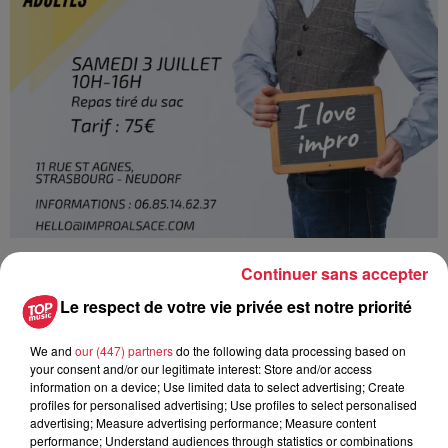
Continuer sans accepter
Ajouter à votre calendrier
Le respect de votre vie privée est notre priorité
We and
our (447) partners
do the following data processing based on
du
3 juillet 2021 à 0h00
your consent and/or our legitimate interest: Store and/or access
Date
information on a device; Use limited data to select advertising; Create
au
3 juillet 2021 à 0h00
profiles for personalised advertising; Use profiles to select personalised
advertising; Measure advertising performance; Measure content
performance; Understand audiences through statistics or combinations