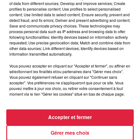
of data from different sources; Develop and improve services; Create
profiles to personalise content; Use profiles to select personalised
Lieu
STRASBOUG (67)
content; Use limited data to select content; Ensure security, prevent and
detect fraud, and fix errors; Deliver and present advertising and content;
Save and communicate privacy choices. These technologies may
process personal data such as IP address and browsing data to offer
following functionalities: Identify devices based on information actively
Organisateur
https://www.facebook.com/events/17844
requested; Use precise geolocation data; Match and combine data from
other data sources; Link different devices; Identify devices based on
information transmitted automatically.
Vous pouvez accepter en cliquant sur "Accepter et fermer", ou affiner en
sélectionnant les finalités et/ou partenaires dans "Gérer mes choix".
Tarif
Gratuit
Vous pouvez également refuser en cliquant sur "Continuer sans
accepter". Vos préférences ne s'appliqueront que pour ce site. Vous
pouvez mettre à jour vos choix, ou retirer votre consentement à tout
moment via le lien "Gérer les cookies" situé en bas de chaque page.
Accepter et fermer
Gérer mes choix