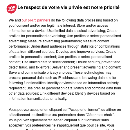
Le respect de votre vie privée est notre priorité
du
12 juin 2021 à 0h00
Date
au
13 juin 2021 à 0h00
We and
our (447) partners
do the following data processing based on
your consent and/or our legitimate interest: Store and/or access
information on a device; Use limited data to select advertising; Create
profiles for personalised advertising; Use profiles to select personalised
advertising; Measure advertising performance; Measure content
Lieu
Fessenheim le bas
performance; Understand audiences through statistics or combinations
of data from different sources; Develop and improve services; Create
profiles to personalise content; Use profiles to select personalised
content; Use limited data to select content; Ensure security, prevent and
Pierre eber
detect fraud, and fix errors; Deliver and present advertising and content;
Save and communicate privacy choices. These technologies may
Organisateur
0684396254
process personal data such as IP address and browsing data to offer
following functionalities: Identify devices based on information actively
pierre.eber@gmail.com
requested; Use precise geolocation data; Match and combine data from
other data sources; Link different devices; Identify devices based on
information transmitted automatically.
Vous pouvez accepter en cliquant sur "Accepter et fermer", ou affiner en
Tarif
Gratuit
sélectionnant les finalités et/ou partenaires dans "Gérer mes choix".
Vous pouvez également refuser en cliquant sur "Continuer sans
accepter". Vos préférences ne s'appliqueront que pour ce site. Vous