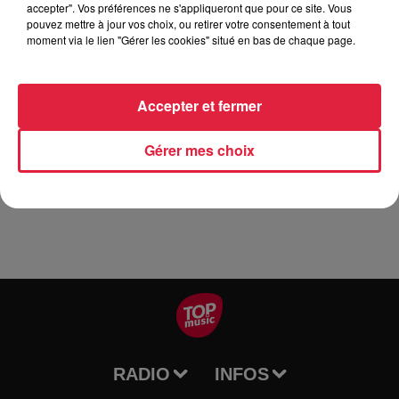
accepter". Vos préférences ne s'appliqueront que pour ce site. Vous
pouvez mettre à jour vos choix, ou retirer votre consentement à tout
moment via le lien "Gérer les cookies" situé en bas de chaque page.
Un concert de guitare et violoncelle en forme de croisière
imaginaire, allègre et nostalgique va-et-vient entre
Accepter et fermer
l'Espagne et l'Argentine avec Monique Haug à la guitare
baroque et classique et Lisa Erbès au violoncelle.
Gérer mes choix
Réservations au 06 47 60 08 86. Participation 12 euros
RADIO
INFOS