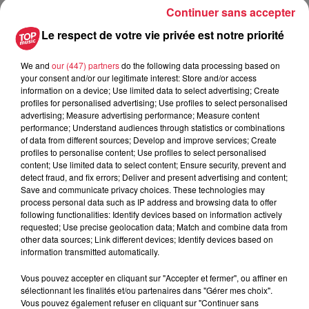
Ajouter à votre calendrier
Continuer sans accepter
Le respect de votre vie privée est notre priorité
du
3 juillet 2021 à 0h00
We and
our (447) partners
do the following data processing based on
Date
your consent and/or our legitimate interest: Store and/or access
au
4 juillet 2021 à 0h00
information on a device; Use limited data to select advertising; Create
profiles for personalised advertising; Use profiles to select personalised
advertising; Measure advertising performance; Measure content
performance; Understand audiences through statistics or combinations
LA GRANGE PASSION - DAMBACH
of data from different sources; Develop and improve services; Create
Lieu
profiles to personalise content; Use profiles to select personalised
LA VILLE (67)
content; Use limited data to select content; Ensure security, prevent and
detect fraud, and fix errors; Deliver and present advertising and content;
Save and communicate privacy choices. These technologies may
process personal data such as IP address and browsing data to offer
LEFEVRE CATHERINE
following functionalities: Identify devices based on information actively
Organisateur
0630578911
requested; Use precise geolocation data; Match and combine data from
other data sources; Link different devices; Identify devices based on
lefevreca@free.fr
information transmitted automatically.
Vous pouvez accepter en cliquant sur "Accepter et fermer", ou affiner en
sélectionnant les finalités et/ou partenaires dans "Gérer mes choix".
Vous pouvez également refuser en cliquant sur "Continuer sans
Tarif
Gratuit