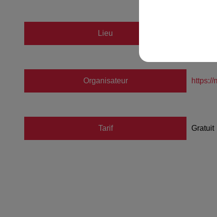
Lieu
La Cit
Organisateur
https:/
Tarif
Gratuit