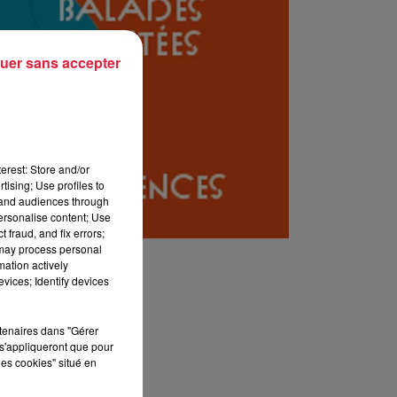
uer sans accepter
erest: Store and/or
tising; Use profiles to
tand audiences through
personalise content; Use
 fraud, and fix errors;
 may process personal
mation actively
vices; Identify devices
rtenaires dans "Gérer
s'appliqueront que pour
les cookies" situé en