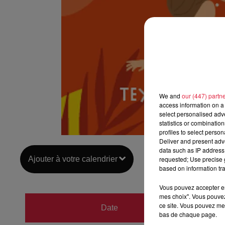
We and
our (447) partn
access information on a 
select personalised ad
statistics or combinatio
profiles to select person
Deliver and present adv
data such as IP address 
Ajouter à votre calendrier
requested; Use precise g
based on information tra
Vous pouvez accepter en 
mes choix". Vous pouvez
du
21 j
ce site. Vous pouvez met
Date
bas de chaque page.
au
21 j