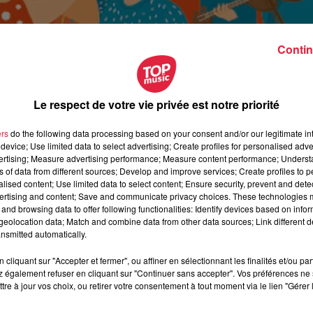
Contin
Le respect de votre vie privée est notre priorité
ers
do the following data processing based on your consent and/or our legitimate int
device; Use limited data to select advertising; Create profiles for personalised adver
vertising; Measure advertising performance; Measure content performance; Unders
ns of data from different sources; Develop and improve services; Create profiles to 
alised content; Use limited data to select content; Ensure security, prevent and detect
ertising and content; Save and communicate privacy choices. These technologies
and browsing data to offer following functionalities: Identify devices based on infor
eolocation data; Match and combine data from other data sources; Link different de
nsmitted automatically.
cliquant sur "Accepter et fermer", ou affiner en sélectionnant les finalités et/ou pa
 également refuser en cliquant sur "Continuer sans accepter". Vos préférences ne 
uillet 2021 à 0h00
tre à jour vos choix, ou retirer votre consentement à tout moment via le lien "Gérer 
uillet 2021 à 0h00