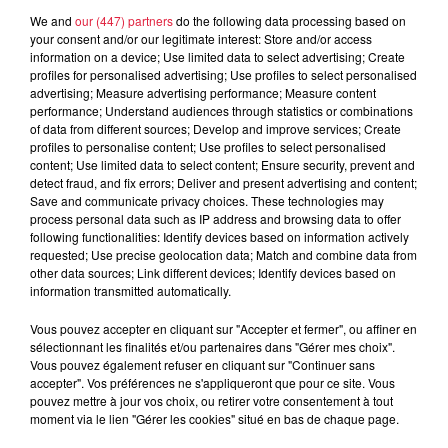
We and
our (447) partners
do the following data processing based on
your consent and/or our legitimate interest: Store and/or access
information on a device; Use limited data to select advertising; Create
Ajouter à votre calendrier
profiles for personalised advertising; Use profiles to select personalised
advertising; Measure advertising performance; Measure content
performance; Understand audiences through statistics or combinations
of data from different sources; Develop and improve services; Create
profiles to personalise content; Use profiles to select personalised
du
25 août 2021 à 0h00
content; Use limited data to select content; Ensure security, prevent and
Date
detect fraud, and fix errors; Deliver and present advertising and content;
au
25 août 2021 à 0h00
Save and communicate privacy choices. These technologies may
process personal data such as IP address and browsing data to offer
following functionalities: Identify devices based on information actively
requested; Use precise geolocation data; Match and combine data from
Parc de Wesserling - HUSSEREN-
other data sources; Link different devices; Identify devices based on
Lieu
WESSERLING (68)
information transmitted automatically.
Vous pouvez accepter en cliquant sur "Accepter et fermer", ou affiner en
sélectionnant les finalités et/ou partenaires dans "Gérer mes choix".
https://musees-mulhouse.fr/les-
Vous pouvez également refuser en cliquant sur "Continuer sans
Organisateur
accepter". Vos préférences ne s'appliqueront que pour ce site. Vous
journees-amusees/
pouvez mettre à jour vos choix, ou retirer votre consentement à tout
moment via le lien "Gérer les cookies" situé en bas de chaque page.