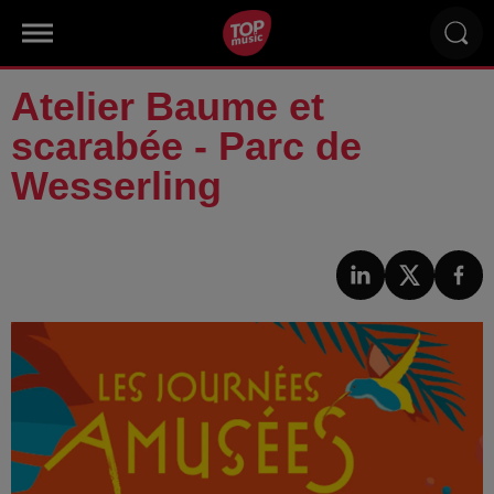
Atelier Baume et
scarabée - Parc de
Wesserling