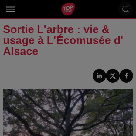
Sortie L'arbre : vie &
usage à L'Écomusée d'
Alsace