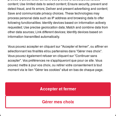
content; Use limited data to select content; Ensure security, prevent and
detect fraud, and fix errors; Deliver and present advertising and content;
Save and communicate privacy choices. These technologies may
https://www.ecomusee.alsace/fr/programm
process personal data such as IP address and browsing data to offer
Organisateur
arbre-vie-usages
following functionalities: Identify devices based on information actively
requested; Use precise geolocation data; Match and combine data from
other data sources; Link different devices; Identify devices based on
information transmitted automatically.
Tarif
Gratuit
Vous pouvez accepter en cliquant sur "Accepter et fermer", ou affiner en
sélectionnant les finalités et/ou partenaires dans "Gérer mes choix".
Vous pouvez également refuser en cliquant sur "Continuer sans
accepter". Vos préférences ne s'appliqueront que pour ce site. Vous
pouvez mettre à jour vos choix, ou retirer votre consentement à tout
moment via le lien "Gérer les cookies" situé en bas de chaque page.
Accepter et fermer
Gérer mes choix
RADIO
INFOS