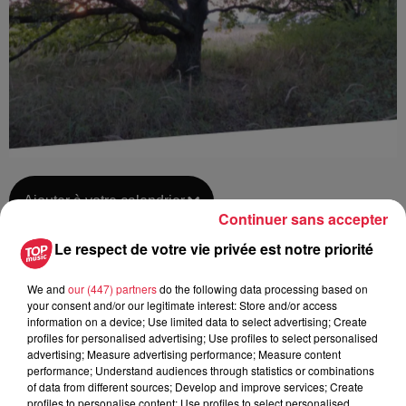
Ajouter à votre calendrier
Continuer sans accepter
Le respect de votre vie privée est notre priorité
du
26 juin 2021 à 0h00
Date
We and
our (447) partners
do the following data processing based on
au
27 juin 2021 à 0h00
your consent and/or our legitimate interest: Store and/or access
information on a device; Use limited data to select advertising; Create
profiles for personalised advertising; Use profiles to select personalised
advertising; Measure advertising performance; Measure content
performance; Understand audiences through statistics or combinations
L'Écomusée d'Alsace -
Lieu
of data from different sources; Develop and improve services; Create
UNGERSHEIM (68)
profiles to personalise content; Use profiles to select personalised