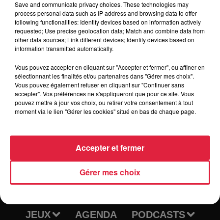
Save and communicate privacy choices. These technologies may
process personal data such as IP address and browsing data to offer
following functionalities: Identify devices based on information actively
requested; Use precise geolocation data; Match and combine data from
other data sources; Link different devices; Identify devices based on
Tarif
Gratuit
information transmitted automatically.
Vous pouvez accepter en cliquant sur "Accepter et fermer", ou affiner en
sélectionnant les finalités et/ou partenaires dans "Gérer mes choix".
Vous pouvez également refuser en cliquant sur "Continuer sans
accepter". Vos préférences ne s'appliqueront que pour ce site. Vous
pouvez mettre à jour vos choix, ou retirer votre consentement à tout
moment via le lien "Gérer les cookies" situé en bas de chaque page.
Accepter et fermer
RADIO
INFOS
Gérer mes choix
TRAQUEURS D'EMPLOI
CASTING
JEUX
AGENDA
PODCASTS