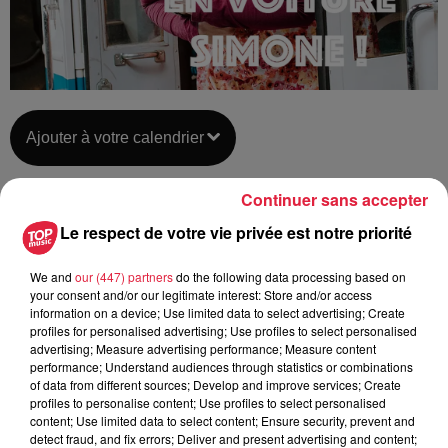
Ajouter à votre calendrier
Continuer sans accepter
du
7 août 2021 à 0h00
Le respect de votre vie privée est notre priorité
Date
au
8 août 2021 à 0h00
We and
our (447) partners
do the following data processing based on
your consent and/or our legitimate interest: Store and/or access
information on a device; Use limited data to select advertising; Create
profiles for personalised advertising; Use profiles to select personalised
Lieu
La Cité du Train - MULHOUSE (68)
advertising; Measure advertising performance; Measure content
performance; Understand audiences through statistics or combinations
of data from different sources; Develop and improve services; Create
profiles to personalise content; Use profiles to select personalised
content; Use limited data to select content; Ensure security, prevent and
https://www.citedutrain.com/en-voiture-
Organisateur
detect fraud, and fix errors; Deliver and present advertising and content;
simone