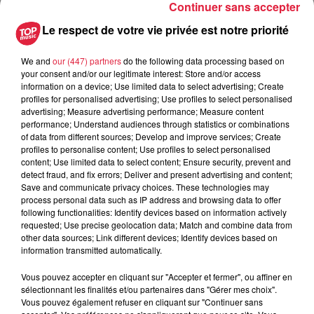
Continuer sans accepter
Le respect de votre vie privée est notre priorité
du
6 juillet 2021 à 0h00
Date
We and
our (447) partners
do the following data processing based on
au
6 juillet 2021 à 0h00
your consent and/or our legitimate interest: Store and/or access
information on a device; Use limited data to select advertising; Create
profiles for personalised advertising; Use profiles to select personalised
advertising; Measure advertising performance; Measure content
performance; Understand audiences through statistics or combinations
Lieu
Walbach 68230
of data from different sources; Develop and improve services; Create
profiles to personalise content; Use profiles to select personalised
content; Use limited data to select content; Ensure security, prevent and
detect fraud, and fix errors; Deliver and present advertising and content;
Laurence BRAESCH
Save and communicate privacy choices. These technologies may
process personal data such as IP address and browsing data to offer
Organisateur
0389711353
following functionalities: Identify devices based on information actively
requested; Use precise geolocation data; Match and combine data from
laurence.braesch@wanadoo.fr
other data sources; Link different devices; Identify devices based on
information transmitted automatically.
Vous pouvez accepter en cliquant sur "Accepter et fermer", ou affiner en
sélectionnant les finalités et/ou partenaires dans "Gérer mes choix".
Tarif
Gratuit
Vous pouvez également refuser en cliquant sur "Continuer sans