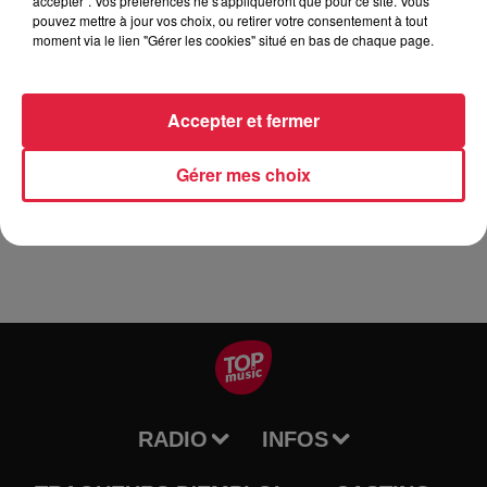
accepter". Vos préférences ne s'appliqueront que pour ce site. Vous
pouvez mettre à jour vos choix, ou retirer votre consentement à tout
moment via le lien "Gérer les cookies" situé en bas de chaque page.
La Guinguette du 14 juillet à Walbach à l'entrée de la belle
Vallée de Munster Animation musicale avec les musiciens
du réseau "Café Musical" Colmar/Mulhouse Le groupe vous
Accepter et fermer
propose des programmes musicaux variés. Restauration
dès 12h00 Réservation au 03.89.71.13.53 Dans le respect
Gérer mes choix
des gestes barrières !
RADIO
INFOS