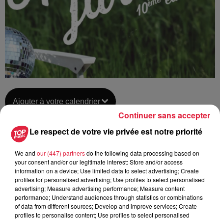
Ajouter à votre calendrier
Continuer sans accepter
Le respect de votre vie privée est notre priorité
du
14 juillet 2021 à 0h00
Date
We and
our (447) partners
do the following data processing based on
au
18 juillet 2021 à 0h00
your consent and/or our legitimate interest: Store and/or access
information on a device; Use limited data to select advertising; Create
profiles for personalised advertising; Use profiles to select personalised
advertising; Measure advertising performance; Measure content
performance; Understand audiences through statistics or combinations
Lieu
MUTTERSHOLTZ (67)
of data from different sources; Develop and improve services; Create
profiles to personalise content; Use profiles to select personalised