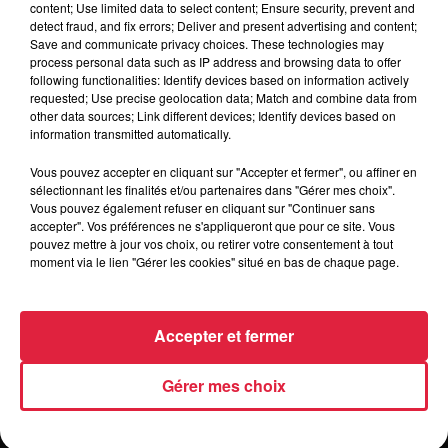
content; Use limited data to select content; Ensure security, prevent and
detect fraud, and fix errors; Deliver and present advertising and content;
Save and communicate privacy choices. These technologies may
Organisateur
http://www.avidejardin.com/programmatio
process personal data such as IP address and browsing data to offer
following functionalities: Identify devices based on information actively
requested; Use precise geolocation data; Match and combine data from
other data sources; Link different devices; Identify devices based on
information transmitted automatically.
Tarif
Gratuit
Vous pouvez accepter en cliquant sur "Accepter et fermer", ou affiner en
sélectionnant les finalités et/ou partenaires dans "Gérer mes choix".
Vous pouvez également refuser en cliquant sur "Continuer sans
accepter". Vos préférences ne s'appliqueront que pour ce site. Vous
pouvez mettre à jour vos choix, ou retirer votre consentement à tout
moment via le lien "Gérer les cookies" situé en bas de chaque page.
Accepter et fermer
Gérer mes choix
RADIO
INFOS