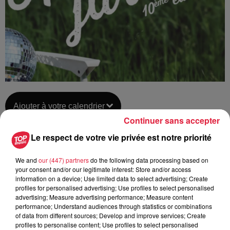
Ajouter à votre calendrier
Continuer sans accepter
Le respect de votre vie privée est notre priorité
du
14 août 2021 à 0h00
Date
We and
our (447) partners
do the following data processing based on
au
15 août 2021 à 0h00
your consent and/or our legitimate interest: Store and/or access
information on a device; Use limited data to select advertising; Create
profiles for personalised advertising; Use profiles to select personalised
advertising; Measure advertising performance; Measure content
performance; Understand audiences through statistics or combinations
Lieu
MUTTERSHOLTZ (67)
of data from different sources; Develop and improve services; Create
profiles to personalise content; Use profiles to select personalised