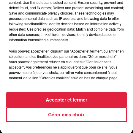
content; Use limited data to select content; Ensure security, prevent and
detect fraud, and fix errors; Deliver and present advertising and content;
Save and communicate privacy choices. These technologies may
Organisateur
http://www.avidejardin.com/programmatio
process personal data such as IP address and browsing data to offer
following functionalities: Identify devices based on information actively
requested; Use precise geolocation data; Match and combine data from
other data sources; Link different devices; Identify devices based on
information transmitted automatically.
Tarif
Gratuit
Vous pouvez accepter en cliquant sur "Accepter et fermer", ou affiner en
sélectionnant les finalités et/ou partenaires dans "Gérer mes choix".
Vous pouvez également refuser en cliquant sur "Continuer sans
accepter". Vos préférences ne s'appliqueront que pour ce site. Vous
pouvez mettre à jour vos choix, ou retirer votre consentement à tout
moment via le lien "Gérer les cookies" situé en bas de chaque page.
Accepter et fermer
Gérer mes choix
RADIO
INFOS