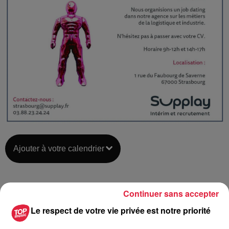
Ajouter à votre calendrier
du
28 juillet 2021 à 0h00
Continuer sans accepter
Date
au
28 juillet 2021 à 0h00
Le respect de votre vie privée est notre priorité