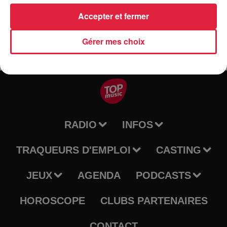
nombreux ( mais masqués !)
Accepter et fermer
Gérer mes choix
RADIO
INFOS
TRAQUEURS D'EMPLOI
CASTING
JEUX
AGENDA
PODCASTS
HOROSCOPE
CLUBS PARTENAIRES
CONTACT