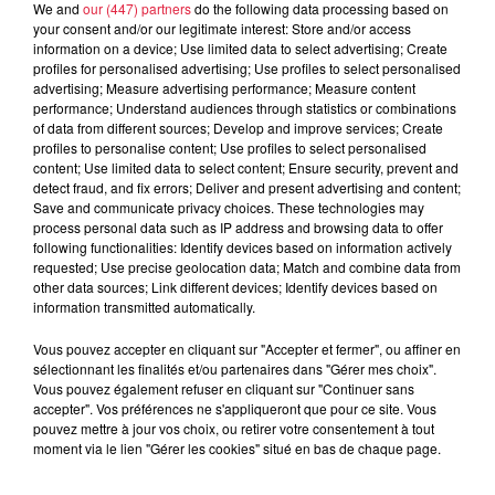
We and
our (447) partners
do the following data processing based on
your consent and/or our legitimate interest: Store and/or access
Agence SUPPLAY 1 rue du faubourg
Lieu
information on a device; Use limited data to select advertising; Create
de saverne Strasbourg
profiles for personalised advertising; Use profiles to select personalised
advertising; Measure advertising performance; Measure content
performance; Understand audiences through statistics or combinations
of data from different sources; Develop and improve services; Create
Nathalie
profiles to personalise content; Use profiles to select personalised
content; Use limited data to select content; Ensure security, prevent and
Organisateur
0388232424
detect fraud, and fix errors; Deliver and present advertising and content;
Save and communicate privacy choices. These technologies may
strasbourg@supplay.fr
process personal data such as IP address and browsing data to offer
following functionalities: Identify devices based on information actively
requested; Use precise geolocation data; Match and combine data from
other data sources; Link different devices; Identify devices based on
information transmitted automatically.
Tarif
Gratuit
Vous pouvez accepter en cliquant sur "Accepter et fermer", ou affiner en
sélectionnant les finalités et/ou partenaires dans "Gérer mes choix".
Vous pouvez également refuser en cliquant sur "Continuer sans
Venez découvrir les différents postes en logistique, le
accepter". Vos préférences ne s'appliqueront que pour ce site. Vous
pouvez mettre à jour vos choix, ou retirer votre consentement à tout
mercredi 28/07 à l'agence SUPPLAY 1 rue du faubourg de
moment via le lien "Gérer les cookies" situé en bas de chaque page.
saverne à Strasbourg. Notre équipe étudiera avec vous les
possibilités de booster vos talents!! À vos cv et venez