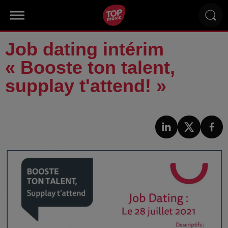
Job dating intérim
« Booste ton talent,
supplay t'attend! »