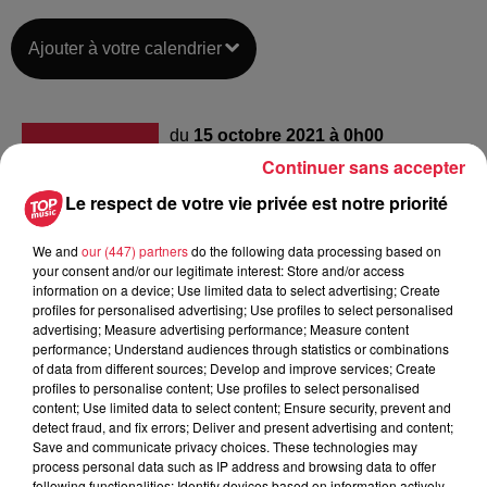
Ajouter à votre calendrier
du
15 octobre 2021 à 0h00
Date
Continuer sans accepter
au
15 octobre 2021 à 0h00
Le respect de votre vie privée est notre priorité
We and
our (447) partners
do the following data processing based on
Lieu
your consent and/or our legitimate interest: Store and/or access
CSI - SÉLESTAT (67)
information on a device; Use limited data to select advertising; Create
profiles for personalised advertising; Use profiles to select personalised
advertising; Measure advertising performance; Measure content
performance; Understand audiences through statistics or combinations
of data from different sources; Develop and improve services; Create
Organisateur
https://www.sa-hb.com/pros
profiles to personalise content; Use profiles to select personalised
content; Use limited data to select content; Ensure security, prevent and
detect fraud, and fix errors; Deliver and present advertising and content;
Save and communicate privacy choices. These technologies may
process personal data such as IP address and browsing data to offer
Tarif
Gratuit
following functionalities: Identify devices based on information actively