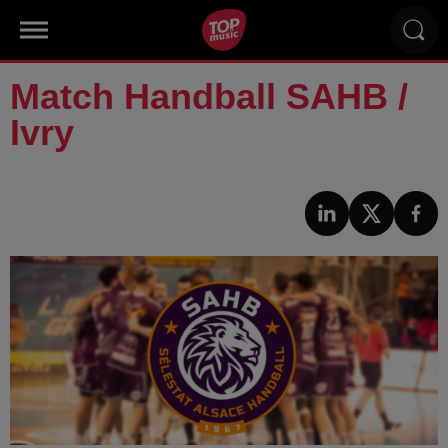
Match Handball SAHB /
Ivry