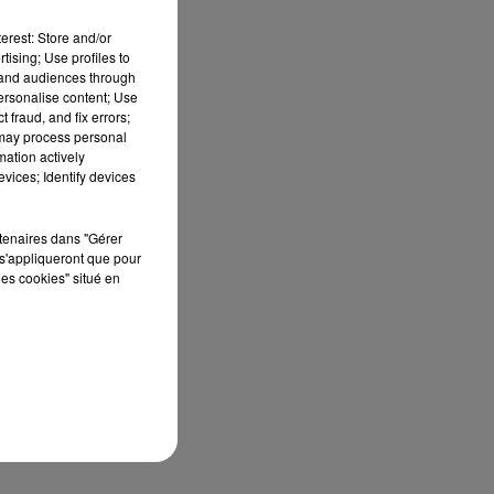
erest: Store and/or
tising; Use profiles to
tand audiences through
personalise content; Use
 fraud, and fix errors;
 may process personal
mation actively
vices; Identify devices
rtenaires dans "Gérer
s'appliqueront que pour
les cookies" situé en