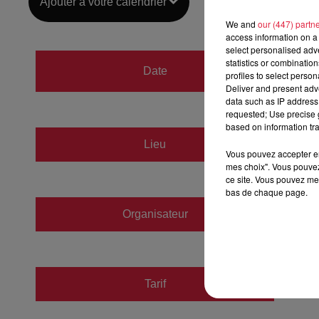
Ajouter à votre calendrier
We and
our (447) partn
access information on a 
select personalised ad
du
18 
statistics or combinatio
Date
profiles to select person
au
18 
Deliver and present adv
data such as IP address 
requested; Use precise g
based on information tra
Lieu
CSI - 
Vous pouvez accepter en 
mes choix". Vous pouvez
ce site. Vous pouvez met
bas de chaque page.
Organisateur
https:/
Tarif
Gratuit