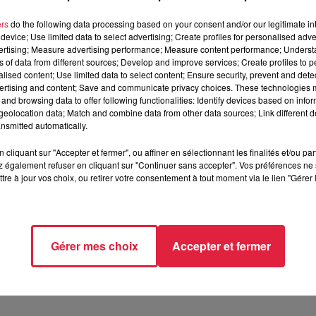
ers
do the following data processing based on your consent and/or our legitimate int
device; Use limited data to select advertising; Create profiles for personalised adver
vertising; Measure advertising performance; Measure content performance; Unders
décembre 2021 à 0h00
ns of data from different sources; Develop and improve services; Create profiles to 
alised content; Use limited data to select content; Ensure security, prevent and detect
décembre 2021 à 0h00
ertising and content; Save and communicate privacy choices. These technologies
and browsing data to offer following functionalities: Identify devices based on infor
eolocation data; Match and combine data from other data sources; Link different de
nsmitted automatically.
SÉLESTAT (67)
cliquant sur "Accepter et fermer", ou affiner en sélectionnant les finalités et/ou pa
 également refuser en cliquant sur "Continuer sans accepter". Vos préférences ne 
tre à jour vos choix, ou retirer votre consentement à tout moment via le lien "Gérer 
/www.sa-hb.com/pros
Gérer mes choix
Accepter et fermer