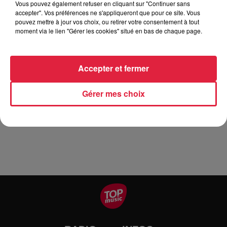
Vous pouvez également refuser en cliquant sur "Continuer sans
Petite caille et Ma colombe, vivent d’amour et d’eau fraiche.
accepter". Vos préférences ne s'appliqueront que pour ce site. Vous
pouvez mettre à jour vos choix, ou retirer votre consentement à tout
Pigeon déglingué ne connaît que la rue et Ginette pond à la
moment via le lien "Gérer les cookies" situé en bas de chaque page.
chaine... Notre héros, un petit moineau tombé du nid,
voudrait pourtant voler ! Il s’aperçoit qu’un ailleurs existe et
qu’une autre vie est possible. Sous l’œil sceptique de ses
Accepter et fermer
congénères, il va tenter l’impossible et suivre les traces du
Colibri rencontré dans ses rêves... Sa curiosité et sa
Gérer mes choix
persévérance risquent bien de remettre en question le menu
de notre réveillon !