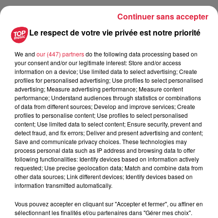
Continuer sans accepter
Le respect de votre vie privée est notre priorité
Parc Eugène Imbs - STRASBOURG
Lieu
(67)
We and
our (447) partners
do the following data processing based on
your consent and/or our legitimate interest: Store and/or access
information on a device; Use limited data to select advertising; Create
Lauréline Marotte
profiles for personalised advertising; Use profiles to select personalised
advertising; Measure advertising performance; Measure content
Organisateur
0368987288
performance; Understand audiences through statistics or combinations
of data from different sources; Develop and improve services; Create
laureline.marotte@strasbourg.eu
profiles to personalise content; Use profiles to select personalised
content; Use limited data to select content; Ensure security, prevent and
detect fraud, and fix errors; Deliver and present advertising and content;
Save and communicate privacy choices. These technologies may
process personal data such as IP address and browsing data to offer
Tarif
Gratuit
following functionalities: Identify devices based on information actively
requested; Use precise geolocation data; Match and combine data from
other data sources; Link different devices; Identify devices based on
information transmitted automatically.
Parc Eugène Imbs - mercredi 18 août 10h et 11h Un
Vous pouvez accepter en cliquant sur "Accepter et fermer", ou affiner en
spectacle de marionnettes empli d’humour et de fantaisie
sélectionnant les finalités et/ou partenaires dans "Gérer mes choix".
pour petits et grands (dès 3 ans) ! Dans leurs cages dorées,