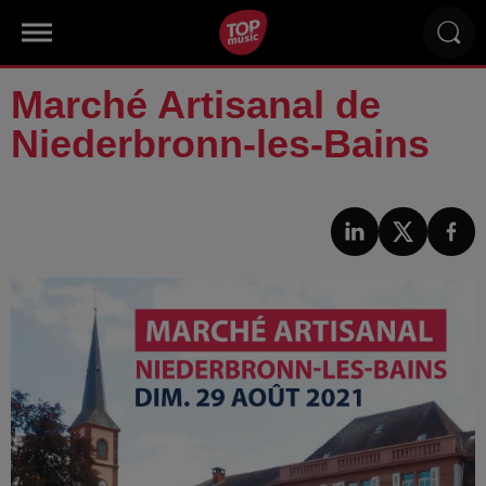
Marché Artisanal de
Niederbronn-les-Bains