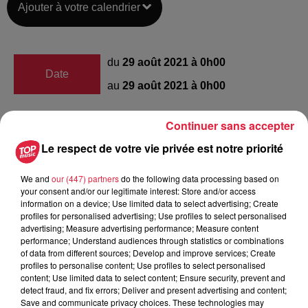
Ajouter à votre calendrier
du
29 août 2021 à 0h00
Date
au
29 août 2021 à 0h00
Continuer sans accepter
Place du Bureau Central (67110
Lieu
Le respect de votre vie privée est notre priorité
Niederbronn-les-Bains)
We and
our (447) partners
do the following data processing based on
your consent and/or our legitimate interest: Store and/or access
information on a device; Use limited data to select advertising; Create
Service Communication
profiles for personalised advertising; Use profiles to select personalised
Organisateur
0388808989
advertising; Measure advertising performance; Measure content
performance; Understand audiences through statistics or combinations
info@niederbronn-les-bains.fr
of data from different sources; Develop and improve services; Create
profiles to personalise content; Use profiles to select personalised
content; Use limited data to select content; Ensure security, prevent and
detect fraud, and fix errors; Deliver and present advertising and content;
Save and communicate privacy choices. These technologies may