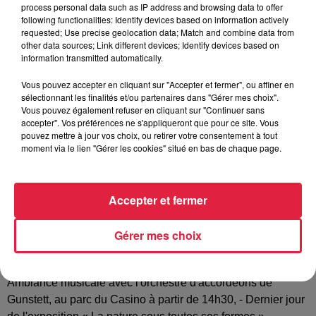
Tarif
Gratuit
process personal data such as IP address and browsing data to offer
following functionalities: Identify devices based on information actively
requested; Use precise geolocation data; Match and combine data from
other data sources; Link different devices; Identify devices based on
information transmitted automatically.
La Ville de Niederbronn-les-Bains organise un marché
artisanal dimanche 29 août 2021 de 14h à 19h. Artisans,
Vous pouvez accepter en cliquant sur "Accepter et fermer", ou affiner en
créateurs et artistes vous donnent rendez-vous sur la place
sélectionnant les finalités et/ou partenaires dans "Gérer mes choix".
Vous pouvez également refuser en cliquant sur "Continuer sans
du Bureau Central. Retrouvez un artisanat authentique et
accepter". Vos préférences ne s'appliqueront que pour ce site. Vous
local au coeur de Niederbronn-les-Bains ! De nombreux
pouvez mettre à jour vos choix, ou retirer votre consentement à tout
stands vous offriront des produits artisanaux locaux, variés
moment via le lien "Gérer les cookies" situé en bas de chaque page.
et originaux : tissus, céramiques, poteries, bois, soins et
savons, bijoux, petite maroquinerie, décorations... Les plus
Accepter et fermer
gourmands retrouveront également sur le marché des
bretzels, du miel, des saucissons et des crêpes. Ce jour-là,
découvrez aussi à Niederbronn-les-Bains⬦ -
Gérer mes choix
Rassemblement de véhicules anciens et de prestige
(exposition de l'AVANE) au parc du Casino de 10h à 12h, -
Ambiance musicale avec l'orchestre d'accordéons de
Gunstett, au parc du Casino à partir de 14h30, - Dernier jour