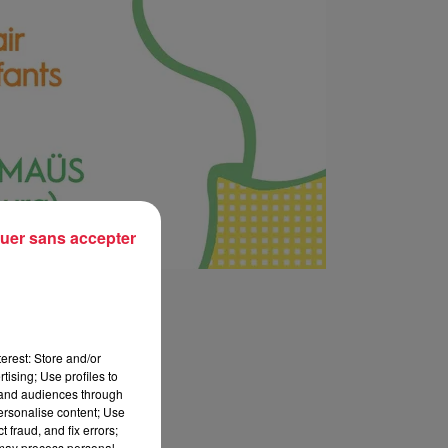
uer sans accepter
erest: Store and/or
tising; Use profiles to
tand audiences through
personalise content; Use
 fraud, and fix errors;
 may process personal