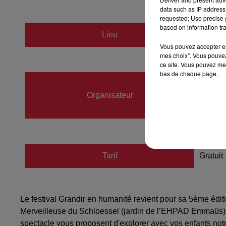
data such as IP address 
requested; Use precise g
based on information tra
Lieu
KOENI
Vous pouvez accepter en 
mes choix". Vous pouvez
ce site. Vous pouvez met
bas de chaque page.
Académ
Organisateur
06106
sarah@
Tarif
Gratuit
Le festival Grandir en humanité revient pour sa 5ème édit
Merveilleuse du Schloessel (jardin de l’EHPAD Emmaüs). Cet
spectacle vous proposent d'explorer avec vos enfants notre l