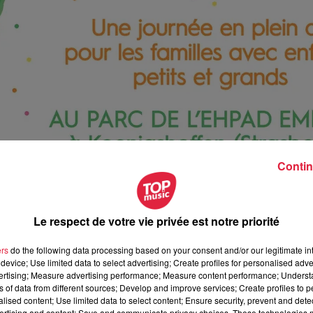
Contin
Le respect de votre vie privée est notre priorité
ers
do the following data processing based on your consent and/or our legitimate int
device; Use limited data to select advertising; Create profiles for personalised adver
vertising; Measure advertising performance; Measure content performance; Unders
septembre 2021 à 0h00
ns of data from different sources; Develop and improve services; Create profiles to 
alised content; Use limited data to select content; Ensure security, prevent and detect
septembre 2021 à 0h00
ertising and content; Save and communicate privacy choices. These technologies