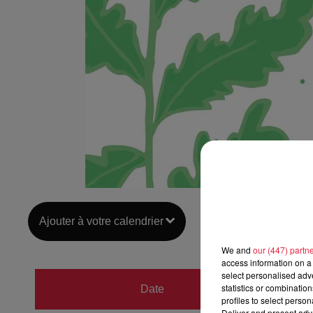
Ajouter à votre calendrier
We and
our (447) partn
access information on a 
select personalised ad
du
12 
statistics or combinatio
Date
profiles to select person
au
12 
Deliver and present adv