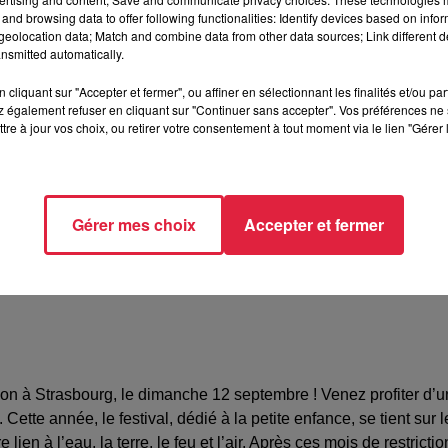
and browsing data to offer following functionalities: Identify devices based on infor
eolocation data; Match and combine data from other data sources; Link different de
nsmitted automatically.
GSHOFFEN (67)
cliquant sur "Accepter et fermer", ou affiner en sélectionnant les finalités et/ou pa
 également refuser en cliquant sur "Continuer sans accepter". Vos préférences ne 
tre à jour vos choix, ou retirer votre consentement à tout moment via le lien "Gérer 
ie de la Petite Enfance
98234
Gérer mes choix
Accepter et fermer
360degresnorth.com
ion à Strasbourg, le dimanche 12 septembre ! Venez profiter d’un
te année, le festival, dédié à la petite enfance, se tient sur 
ien à l’eau, la terre, le feu et l’air. Après ces mois de restrict