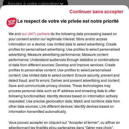
Ajouter à votre calendrier
Continuer sans accepter
Le respect de votre vie privée est notre priorité
du
1er septembre 2021 à 0h00
Date
We and
our (447) partners
do the following data processing based on
au
1er septembre 2021 à 0h00
your consent and/or our legitimate interest: Store and/or access
information on a device; Use limited data to select advertising; Create
profiles for personalised advertising; Use profiles to select personalised
advertising; Measure advertising performance; Measure content
performance; Understand audiences through statistics or combinations
46 rue des chevaliers - 67600
Lieu
of data from different sources; Develop and improve services; Create
Sélestat
profiles to personalise content; Use profiles to select personalised
content; Use limited data to select content; Ensure security, prevent and
detect fraud, and fix errors; Deliver and present advertising and content;
Save and communicate privacy choices. These technologies may
Nelly Walter
process personal data such as IP address and browsing data to offer
following functionalities: Identify devices based on information actively
Organisateur
0611666227
requested; Use precise geolocation data; Match and combine data from
nelly@eter-nel.fr
other data sources; Link different devices; Identify devices based on
information transmitted automatically.
Vous pouvez accepter en cliquant sur "Accepter et fermer", ou affiner en
sélectionnant les finalités et/ou partenaires dans "Gérer mes choix".