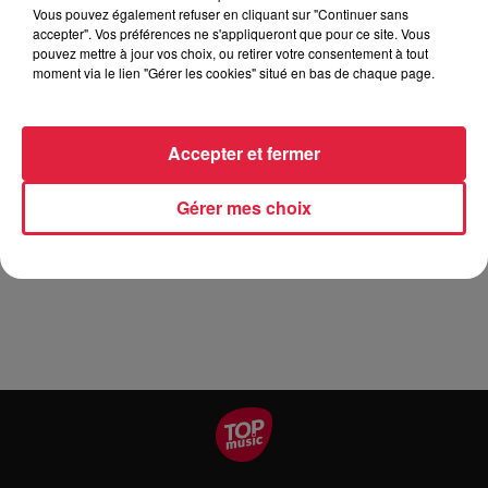
Tarif
Gratuit
Vous pouvez également refuser en cliquant sur "Continuer sans
accepter". Vos préférences ne s'appliqueront que pour ce site. Vous
pouvez mettre à jour vos choix, ou retirer votre consentement à tout
moment via le lien "Gérer les cookies" situé en bas de chaque page.
C'est bientôt la rentree, et la reprise des ateliers �xÊ Pour
débuter, nous vous proposons de fabriquer votre propre petit
Accepter et fermer
contenant lumineux, avec une superbe rose éternelle ! Vous
aurez bien sûr le choix des couleurs �xÉ Date : mercredi
Gérer mes choix
1er septembre Coût de l'atelier : 20 euros Durée : 30/45 min
environ Horaires : 15h ou 16h Inscription : par messenger ou
par sms au 06.15.34.38.41 À tout vite!