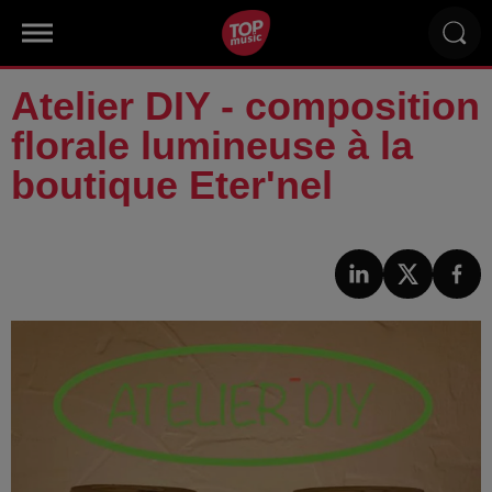
Atelier DIY - composition
florale lumineuse à la
boutique Eter'nel